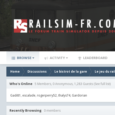
BROWSE
ACTIVITY
LEADERBOARD
Home
Discussions
Le bistrot de la gare
Le jeu du rai
Who's Online
5 Members, 0 Anonymous, 1,283 Guests
(See full list)
Gadi81
escalade
rogerperry52
thalys74
Gardorian
Recently Browsing
0 members