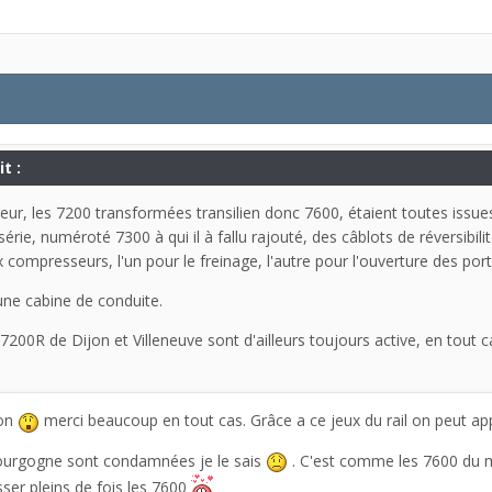
t :
rreur, les 7200 transformées transilien donc 7600, étaient toutes issue
ie, numéroté 7300 à qui il à fallu rajouté, des câblots de réversibilité
compresseurs, l'un pour le freinage, l'autre pour l'ouverture des port
une cabine de conduite.
200R de Dijon et Villeneuve sont d'ailleurs toujours active, en tout 
ion
merci beaucoup en tout cas. Grâce a ce jeux du rail on peut app
urgogne sont condamnées je le sais
. C'est comme les 7600 du ma
ser pleins de fois les 7600