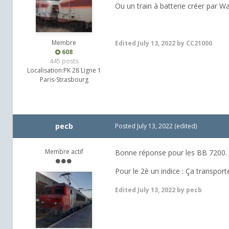
Ou un train à batterie créer par Wa
Membre
Edited
July 13, 2022
by CC21000
608
445 posts
Localisation:
PK 28 Ligne 1
Paris-Strasbourg
pecb
Posted
July 13, 2022
(edited)
Membre actif
Bonne réponse pour les BB 7200. Je
Pour le 2è un indice : Ça transpo
Edited
July 13, 2022
by pecb