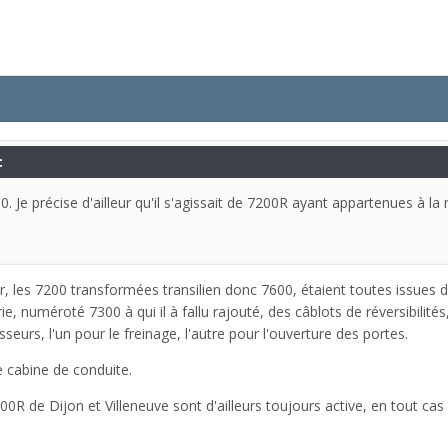
:
 Je précise d'ailleur qu'il s'agissait de 7200R ayant appartenues à l
ur, les 7200 transformées transilien donc 7600, étaient toutes issues d
, numéroté 7300 à qui il à fallu rajouté, des câblots de réversibilités, 
urs, l'un pour le freinage, l'autre pour l'ouverture des portes.
e cabine de conduite.
0R de Dijon et Villeneuve sont d'ailleurs toujours active, en tout ca