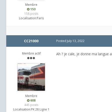
Membre
153
158 posts
Localisation:
Paris
CC21000
Posted
July 13, 2022
Membre actif
Ah ? je cale, je donne ma langue 
Membre
608
445 posts
Localisation:
PK 28 Ligne 1