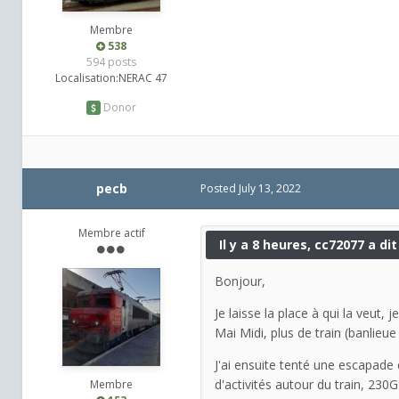
Membre
538
594 posts
Localisation:
NERAC 47
Donor
pecb
Posted
July 13, 2022
Membre actif
Il y a 8 heures, cc72077 a dit 
Bonjour,
Je laisse la place à qui la veut,
Mai Midi, plus de train (banlieue
J'ai ensuite tenté une escapade 
d'activités autour du train, 230
Membre