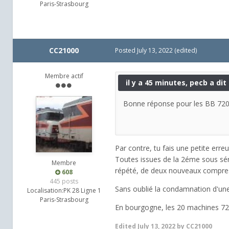
Paris-Strasbourg
CC21000
Posted
July 13, 2022
(edited)
Membre actif
il y a 45 minutes, pecb a dit 
Bonne réponse pour les BB 7200.
Par contre, tu fais une petite erre
Toutes issues de la 2éme sous série
Membre
répété, de deux nouveaux compresse
608
445 posts
Sans oublié la condamnation d'un
Localisation:
PK 28 Ligne 1
Paris-Strasbourg
En bourgogne, les 20 machines 720
Edited
July 13, 2022
by CC21000