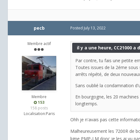
pecb
Posted
July 13, 2022
Membre actif
il y a une heure, CC21000 a di
Par contre, tu fais une petite e
Toutes issues de la 2éme sous sér
arrêts répété, de deux nouveaux 
Sans oublié la condamnation d'
En bourgogne, les 20 machines 7
Membre
153
longtemps.
158 posts
Localisation:
Paris
Ohh je n'avais pas cette informat
Malheureusement les 7200R de bo
ligne PMP-LM donc je les ai vu pas