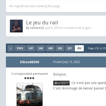
No registered users viewing this page.
Le jeu du rail
By
cerbere22
,
July 8, 2014
in
Le bistrot de la gare
247
248
249
250
251
252
Page 252 of 
PREV
kikou66300
Posted
July 13, 2022
Correspondant permanent
Bonjour,
, Ce n'est pas une ques
@cc72077
C'est dommage de laisser passer to