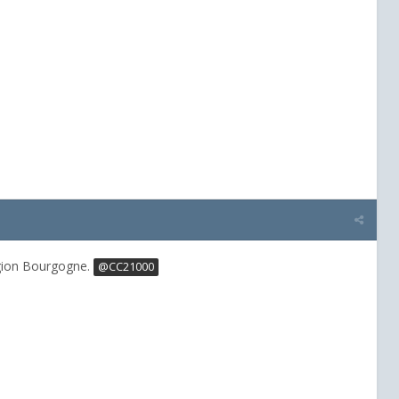
région Bourgogne.
@CC21000