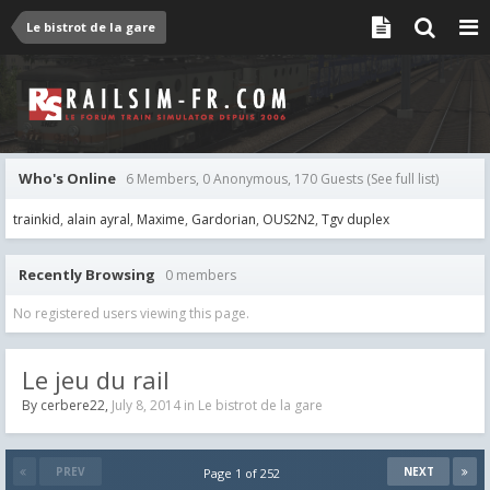
Le bistrot de la gare
Who's Online
6 Members, 0 Anonymous, 170 Guests
(See full list)
trainkid
alain ayral
Maxime
Gardorian
OUS2N2
Tgv duplex
Recently Browsing
0 members
No registered users viewing this page.
Le jeu du rail
By
cerbere22
,
July 8, 2014
in
Le bistrot de la gare
PREV
NEXT
Page 1 of 252