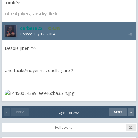
tombée !
Edited
July 12, 2014
by jibeh
cerbere22
4,385
Posted
July 12, 2014
Désolé jibeh ^^
Une facile/moyenne : quelle gare ?
PREV
NEXT
Page 1 of 252
Followers
22