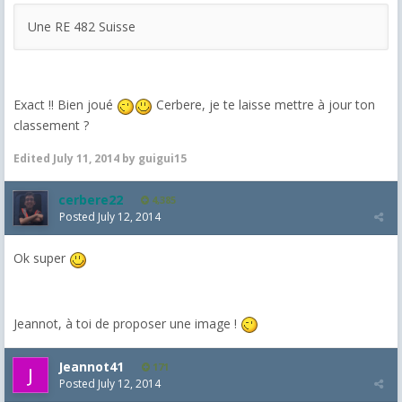
Une RE 482 Suisse
Exact !! Bien joué
Cerbere, je te laisse mettre à jour ton
classement ?
Edited
July 11, 2014
by guigui15
cerbere22
4,385
Posted
July 12, 2014
Ok super
Jeannot, à toi de proposer une image !
Jeannot41
171
Posted
July 12, 2014