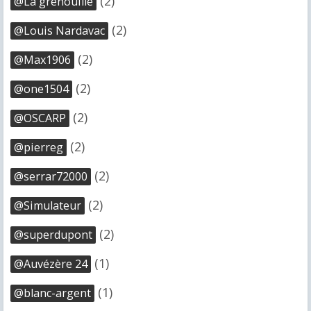
(2)
@La grenouille
(2)
@Louis Nardavac
(2)
@Max1906
(2)
@one1504
(2)
@OSCARP
(2)
@pierreg
(2)
@serrar72000
(2)
@Simulateur
(2)
@superdupont
(1)
@Auvézère 24
(1)
@blanc-argent