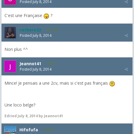
Posted
July 8, 2014
C'est une Française
?
cerbere22
4,385
Posted
July 8, 2014
Non plus ^^
Jeannot41
171
Posted
July 8, 2014
Mince! Je pensais a une 2cv, mais si c'est pas français
Une loco belge?
Edited
July 8, 2014
by Jeannot41
Hifofufa
674