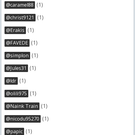
(1)
@caramel88
(1)
@christ9121
(1)
@Erakis
(1)
@FAVEDE
(1)
@simplon
(1)
@Jules31
(1)
@ldr
(1)
@olili975
(1)
@Naink Train
(1)
@nicodu95270
(1)
@papic