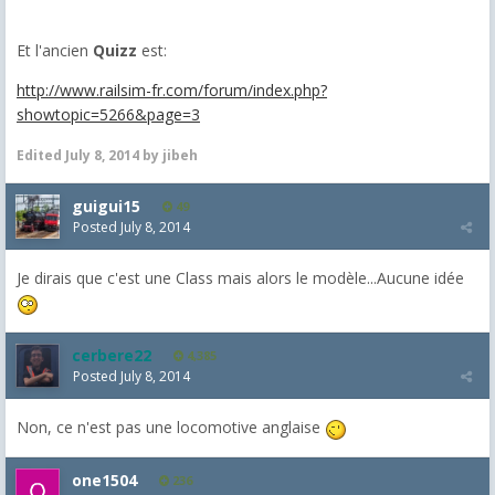
Et l'ancien
Quizz
est:
http://www.railsim-fr.com/forum/index.php?
showtopic=5266&page=3
Edited
July 8, 2014
by jibeh
guigui15
49
Posted
July 8, 2014
Je dirais que c'est une Class mais alors le modèle...Aucune idée
cerbere22
4,385
Posted
July 8, 2014
Non, ce n'est pas une locomotive anglaise
one1504
236