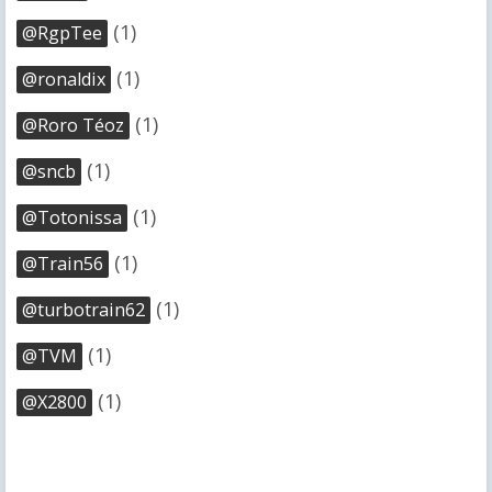
(1)
@RgpTee
(1)
@ronaldix
(1)
@Roro Téoz
(1)
@sncb
(1)
@Totonissa
(1)
@Train56
(1)
@turbotrain62
(1)
@TVM
(1)
@X2800