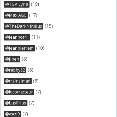
(19)
@TGV Lyria
(17)
@Max AGC
(15)
@TheDarkNihilius
(11)
@Jeannot41
(10)
@jeanpierrem
(8)
@jibeh
(8)
@rabby62
(8)
@trainsimad
(7)
@locotracteur
(7)
@Lus0rius
(7)
@vsco9