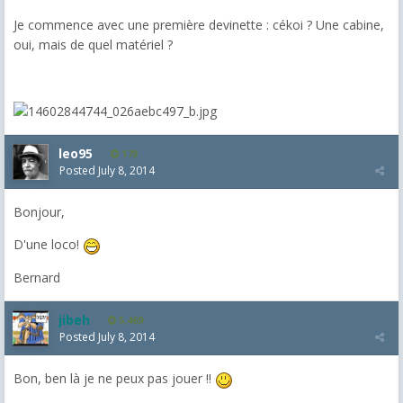
Je commence avec une première devinette : cékoi ? Une cabine,
oui, mais de quel matériel ?
leo95
178
Posted
July 8, 2014
Bonjour,
D'une loco!
Bernard
jibeh
5,469
Posted
July 8, 2014
Bon, ben là je ne peux pas jouer !!