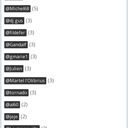
(5)
@Michel68
(3)
@dj gus
(3)
@fildefer
(3)
@Gandalf
(3)
@gmarie1
(3)
@Julien
(3)
@Martel l'Olibrius
(3)
@tornado
(2)
@al60
(2)
@jeje