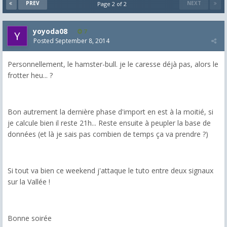
PREV
NEXT
Page 2 of 2
yoyoda08
7
Posted
September 8, 2014
Personnellement, le hamster-bull. je le caresse déjà pas, alors le
frotter heu... ?
Bon autrement la dernière phase d'import en est à la moitié, si
je calcule bien il reste 21h... Reste ensuite à peupler la base de
données (et là je sais pas combien de temps ça va prendre ?)
Si tout va bien ce weekend j'attaque le tuto entre deux signaux
sur la Vallée !
Bonne soirée