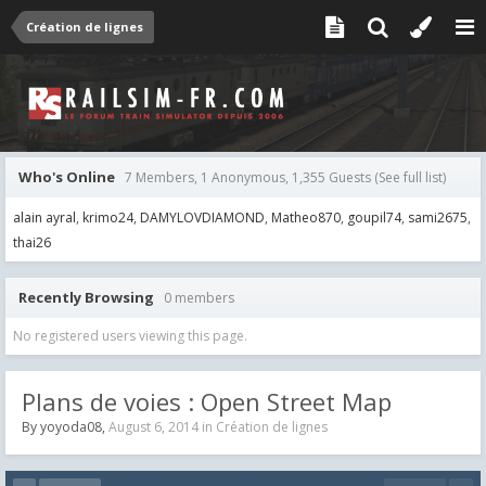
Création de lignes
Who's Online
7 Members, 1 Anonymous, 1,355 Guests
(See full list)
alain ayral
krimo24
DAMYLOVDIAMOND
Matheo870
goupil74
sami2675
thai26
Recently Browsing
0 members
No registered users viewing this page.
Plans de voies : Open Street Map
By
yoyoda08
,
August 6, 2014
in
Création de lignes