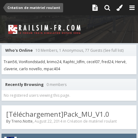
Création de matériel roulant
Who's Online
10 Members, 1 Anonymous, 77 Guests
(See full list)
Train56
VonRondstadd
krimo24
Raphtc_Idfm
cecel07
fred24
Hervé
claverie
carlo novello
mpac404
Recently Browsing
0 members
No registered users viewing this page.
[Téléchargement]Pack_MU_V1.0
By
Treno.Notte
,
August 22, 2014
in
Création de matériel roulant