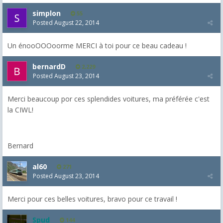
simplon
55
Posted
August 22, 2014
Un énooOOOoorme MERCI à toi pour ce beau cadeau !
bernardD
2,229
Posted
August 23, 2014
Merci beaucoup por ces splendides voitures, ma préférée c'est
la CIWL!
Bernard
al60
271
Posted
August 23, 2014
Merci pour ces belles voitures, bravo pour ce travail !
Spud
144