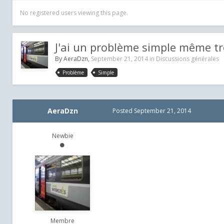
No registered users viewing this page.
J'ai un problème simple même tr
By
AeraDzn
,
September 21, 2014
in
Discussions générales
Problème
Simple
AeraDzn
Posted
September 21, 2014
Newbie
Membre