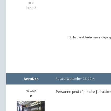
0
8 posts
Voila c'est bête mais déjà
AeraDzn
Posted
September 22, 2014
Newbie
Personne peut répondre j'ai vraim