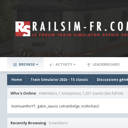
BROWSE
ACTIVITY
LEADERBOARD
Home
Train Simulator 202x - TS classic
Discussions géné
Who's Online
4 Members, 1 Anonymous, 1,251 Guests
(See full list)
lesimuanthoYT
gabin_saucis
Letrainbelge
toshichan2
Recently Browsing
0 members