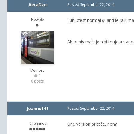
AeraDzn
Posted
September 22, 2014
Newbie
Euh, c'est normal quand le ralluma
Ah ouais mais je n'ai toujours aucu
Membre
0
8 posts
Jeannot41
Posted
September 22, 2014
Cheminot
Une version piratée, non?