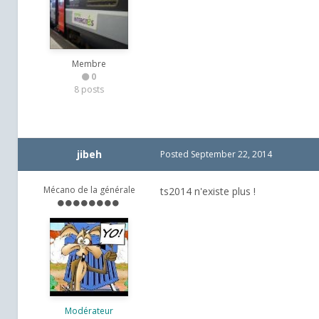
Membre
0
8 posts
jibeh
Posted
September 22, 2014
Mécano de la générale
ts2014 n'existe plus !
Modérateur