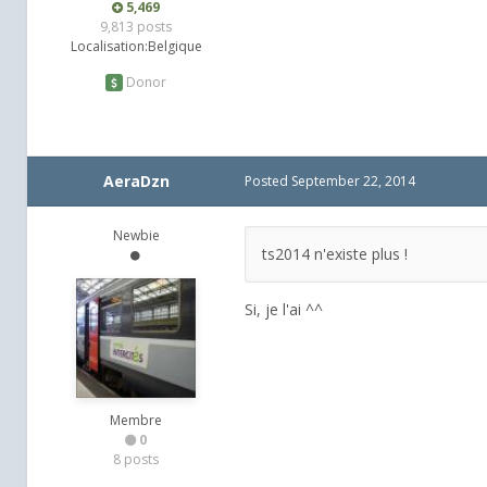
5,469
9,813 posts
Localisation:
Belgique
Donor
AeraDzn
Posted
September 22, 2014
Newbie
ts2014 n'existe plus !
Si, je l'ai ^^
Membre
0
8 posts