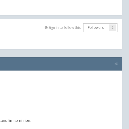
Sign in to follow this
Followers
2
!
ns limite ni rien.