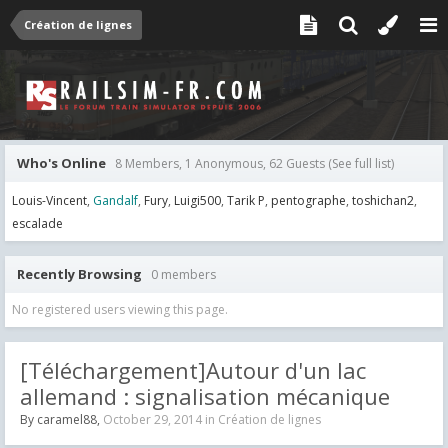
Création de lignes
Who's Online
8 Members, 1 Anonymous, 62 Guests
(See full list)
Louis-Vincent
Gandalf
Fury
Luigi500
Tarik P
pentographe
toshichan2
escalade
Recently Browsing
0 members
No registered users viewing this page.
[Téléchargement]Autour d'un lac
allemand : signalisation mécanique
By
caramel88
,
October 29, 2014
in
Création de lignes