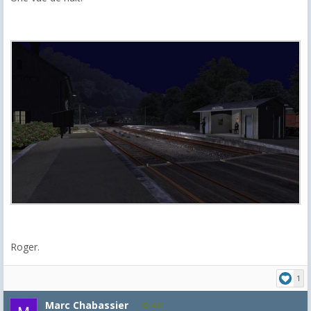
Roger.
1
Marc Chabassier
440