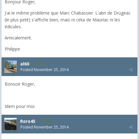
Bonjour Roger,
J'ai le même problème que Marc Chabassier. L'abri de Drugeac
(le plus petit) s'affiche bien, mais ni celui de Mauriac ni les
édicules.
Amicalement.
Philippe
al60
272
Posted
November 25, 2014
Bonsoir Roger,
Idem pour moi.
Roro45
818
Posted
November 25, 2014