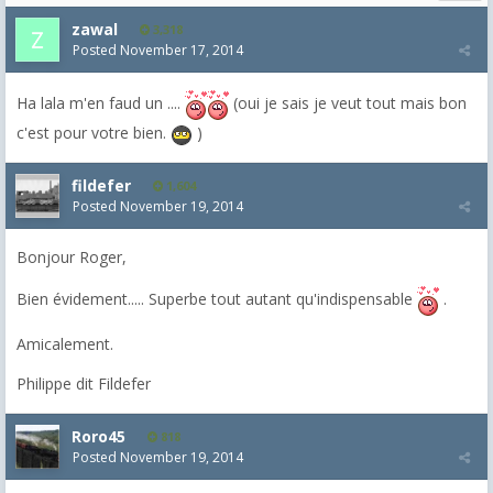
zawal
3,318
Posted
November 17, 2014
Ha lala m'en faud un ....
(oui je sais je veut tout mais bon
c'est pour votre bien.
)
fildefer
1,604
Posted
November 19, 2014
Bonjour Roger,
Bien évidement..... Superbe tout autant qu'indispensable
.
Amicalement.
Philippe dit Fildefer
Roro45
818
Posted
November 19, 2014