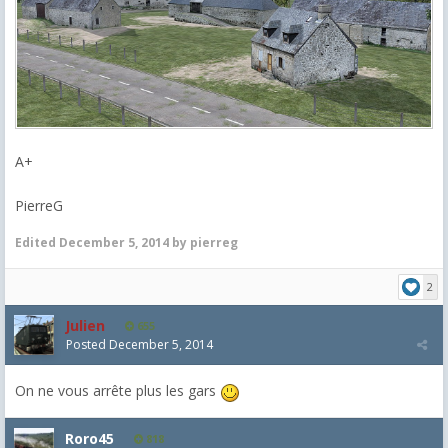
A+
PierreG
Edited
December 5, 2014
by pierreg
2
Julien
655
Posted
December 5, 2014
On ne vous arrête plus les gars
Roro45
818