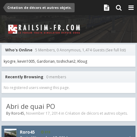
Création de décors et autres objets.
Who's Online
5 Members, 0 Anonymous, 1,474 Guests
(See full list)
kyogre
kevin1005
Gardorian
toshichan2
Kloug
Recently Browsing
0 members
No registered users viewing this page.
Abri de quai PO
By
Roro45
,
November 17, 2014
in
Création de décors et autres objets.
Roro45
818