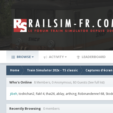
BROWSE
ACTIVITY
LEADERBOARD
Home
Train Simulator 202x - TS classic
Captures d'écran
Who's Online
8 Members, 0 Anonymous, 80 Guests
(See full list)
jibeh
toshichan2
flak14
thai26
ablay
arthcng
Robinandenne168
Stod
Recently Browsing
0 members