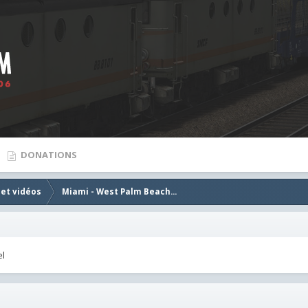
DONATIONS
 et vidéos
Miami - West Palm Beach...
el