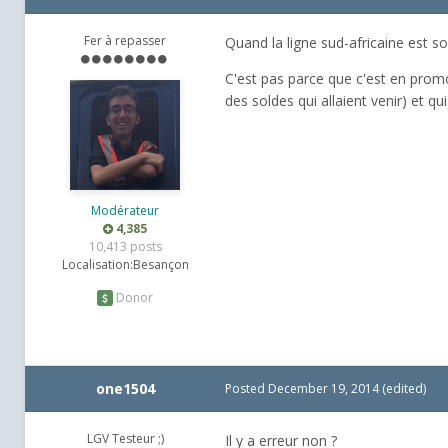
Fer à repasser
Quand la ligne sud-africaine est sor
C'est pas parce que c'est en promo
des soldes qui allaient venir) et qu
Modérateur
4,385
10,413 posts
Localisation:
Besançon
Donor
one1504
Posted
December 19, 2014
(edited)
LGV Testeur ;)
Il y a erreur non ?