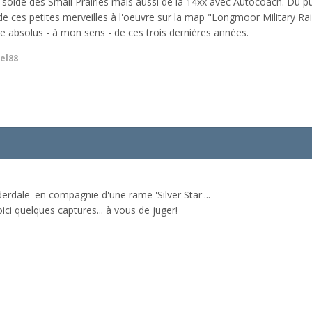
la solde des Small Prairies mais aussi de la 14xx avec Autocoach. Du 
 de ces petites merveilles à l'oeuvre sur la map "Longmoor Military 
vre absolus - à mon sens - de ces trois dernières années.
el88
rdale' en compagnie d'une rame 'Silver Star'...
ici quelques captures... à vous de juger!