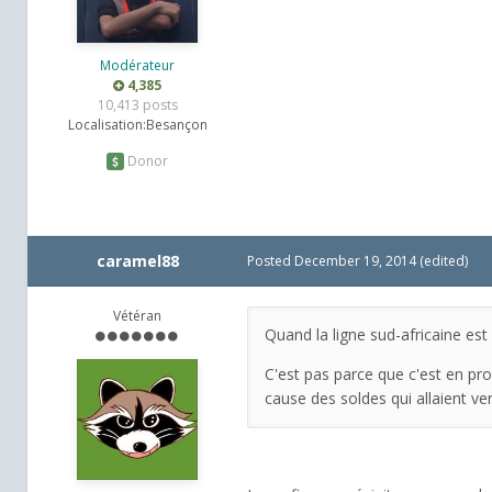
Modérateur
4,385
10,413 posts
Localisation:
Besançon
Donor
caramel88
Posted
December 19, 2014
(edited)
Vétéran
Quand la ligne sud-africaine est s
C'est pas parce que c'est en pro
cause des soldes qui allaient ven