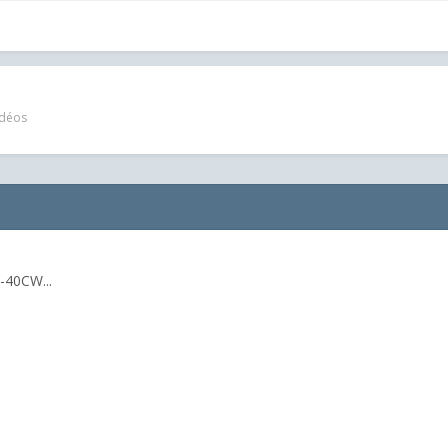
idéos
-40CW...