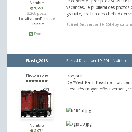
Je confirme : précipitez-vous sur 
Membre
vacances, je publierai des photos
1,291
gratuite, est l'un des chefs-d'oeu
3,269 posts
Localisation:
Belgique
(Hainaut)
Edited
December 19, 2014
by caram
Donor
Flash_2013
Posted
December 19, 2014
(edited)
Photographe
Bonjour,
De 'West Palm Beach' à 'Fort Laude
C'est très moyen effectivement, vo
Membre
2,074