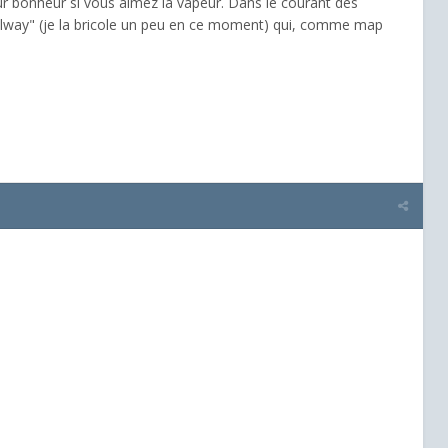
pur bonheur si vous aimez la vapeur. Dans le courant des
Railway" (je la bricole un peu en ce moment) qui, comme map