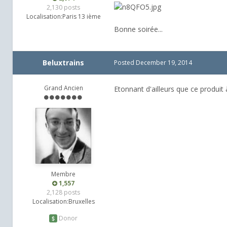
2,130 posts
Localisation:
Paris 13 ième
Bonne soirée...
Beluxtrains
Posted
December 19, 2014
Grand Ancien
Etonnant d'ailleurs que ce produit à
Membre
1,557
2,128 posts
Localisation:
Bruxelles
Donor