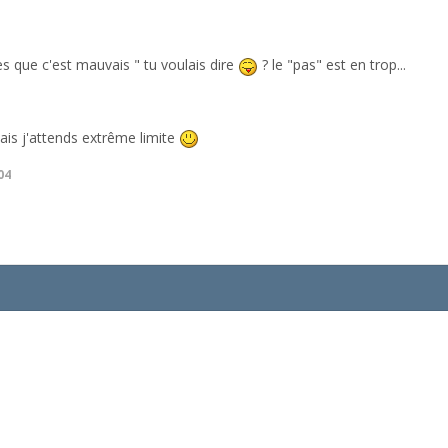
es que c'est mauvais " tu voulais dire
? le "pas" est en trop...
mais j'attends extrême limite
04