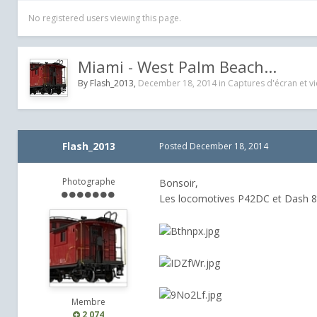
No registered users viewing this page.
Miami - West Palm Beach...
By
Flash_2013
,
December 18, 2014
in
Captures d'écran et v
Flash_2013
Posted
December 18, 2014
Photographe
Bonsoir,
Les locomotives P42DC et Dash 8
Membre
2,074