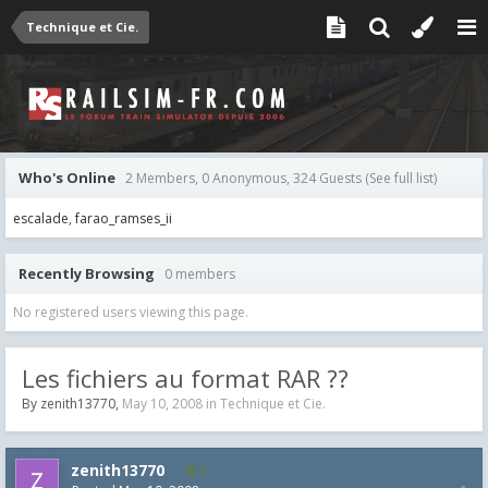
Technique et Cie.
Who's Online
2 Members, 0 Anonymous, 324 Guests
(See full list)
escalade
farao_ramses_ii
Recently Browsing
0 members
No registered users viewing this page.
Les fichiers au format RAR ??
By
zenith13770
,
May 10, 2008
in
Technique et Cie.
zenith13770
1