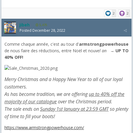
2
2
jibeh
5,475
Posted
December 28, 2022
Comme chaque année, c'est au tour d'
armstrongpowerhouse
de nous faire des réductions, entre Noël et no
uvel an →
UP TO
40% OFF!
Merry Christmas and a Happy New Year to all of our loyal
customers.
As has become tradition, we are offering
up to 40% off the
majority of our catalogue
over the Christmas period.
The sale ends on
Sunday 1st January at 23:59 GMT
so plenty
of time to fill your boots!
https://www.armstrongpowerhouse.com/