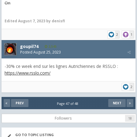
On
Edited
August 7, 2023
by denisfl
2
1
goupil74
2,545
Posted
August 25, 2023
-30% ce week end sur les lignes Autrichiennes de RSSLO :
https://www.rsslo.com/
2
PREV
NEXT
Page 47 of 48
Followers
18
GO TO TOPIC LISTING