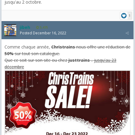
jusqu'au 2 octobre.
1
jibeh
5,475
Posted
December 16, 2022
Comme chaque année,
Christrains
nous offre une réduction de
50%
sur tout son catalogue.
Que ce soit sur son site ou chez
justtrains
..
jusqu'au 23
décembre