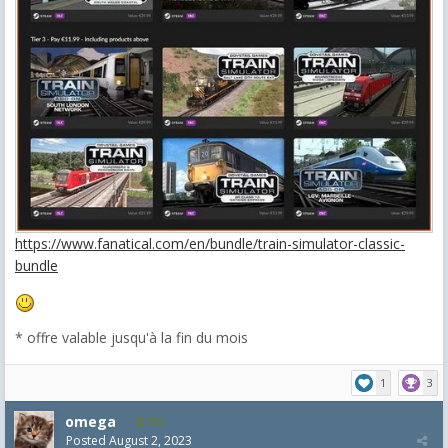
https://www.fanatical.com/en/bundle/train-simulator-classic-
bundle
* offre valable jusqu'à la fin du mois
1
3
omega
853
Posted
August 2, 2023