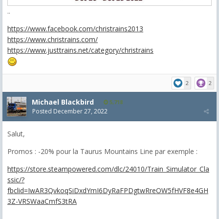
..
https://www.facebook.com/christrains2013
https://www.christrains.com/
https://www.justtrains.net/category/christrains
2
2
Michael Blackbird
5,718
Posted
December 27, 2022
Salut,
Promos : -20% pour la Taurus Mountains Line par exemple :
https://store.steampowered.com/dlc/24010/Train_Simulator_Cla
ssic/?
fbclid=IwAR3QvkoqSiDxdYmI6DyRaFPDgtwRreOW5fHVF8e4GH
3Z-VRSWaaCmfS3tRA