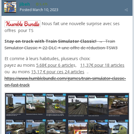
jibeh
5,475
Posted
March 10, 2023
Nous fait une nouvelle surprise avec ses
offres pour TS
S
tay on track with Train Simulator Classic!
→ Train
Simulator Classic + 22 DLC + une offre de réduction TSW3
Et comme à leurs habitudes, plusieurs choix:
payez au moins
5.68€ pour 6 article
s,
11,37€ pour 18 articles
ou au moins
15,17 € pour ces 24 articles
..
https://www.humblebundle.com/games/train-simulator-classic-
on-fast-track