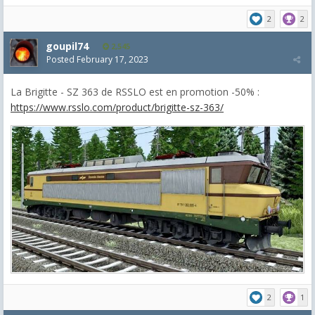
2
2
goupil74
2,545
Posted
February 17, 2023
La Brigitte - SZ 363 de RSSLO est en promotion -50% :
https://www.rsslo.com/product/brigitte-sz-363/
2
1