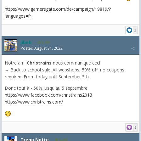
https://www.gamersgate.com/de/campaign/19819/?
languages=fr
3
jibeh
5,475
Posted
August 31, 2022
Notre ami
Christrains
nous communique ceci
→
Back to school sale. All webshops, 50% off, no coupons
required. From today until September 5th.
Donc tout à - 50% jusqu'au 5 septembre
https://www.facebook.com/christrains2013
https://www.christrains.com/
5
Treno.Notte
5,543