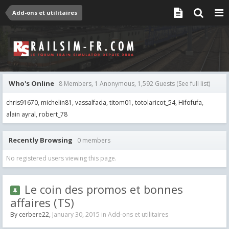
Add-ons et utilitaires
Who's Online
8 Members, 1 Anonymous, 1,592 Guests
(See full list)
chris91670
michelin81
vassalfada
titom01
totolaricot_54
Hifofufa
alain ayral
robert_78
Recently Browsing
0 members
No registered users viewing this page.
Le coin des promos et bonnes
affaires (TS)
By
cerbere22
,
January 30, 2015
in
Add-ons et utilitaires