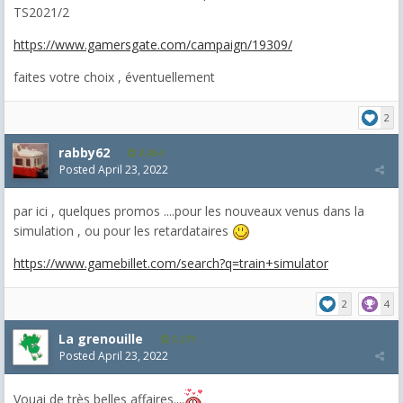
TS2021/2
https://www.gamersgate.com/campaign/19309/
faites votre choix , éventuellement
2
rabby62
8,454
Posted
April 23, 2022
par ici , quelques promos ....pour les nouveaux venus dans la
simulation , ou pour les retardataires
https://www.gamebillet.com/search?q=train+simulator
2
4
La grenouille
3,271
Posted
April 23, 2022
Vouai de très belles affaires....