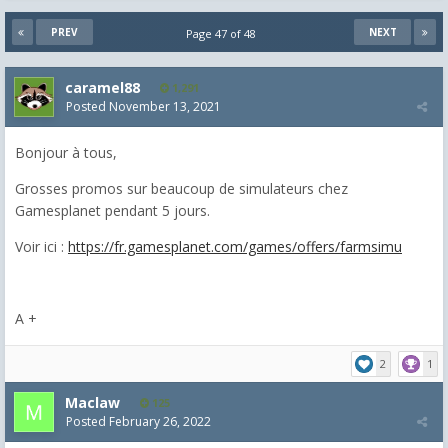
PREV
NEXT
Page 47 of 48
caramel88
1,291
Posted
November 13, 2021
Bonjour à tous,
Grosses promos sur beaucoup de simulateurs chez
Gamesplanet pendant 5 jours.
Voir ici :
https://fr.gamesplanet.com/games/offers/farmsimu
A +
2
1
Maclaw
125
Posted
February 26, 2022