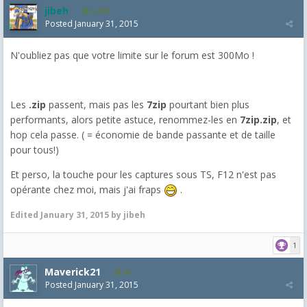
jibeh
5,470
Posted
January 31, 2015
N'oubliez pas que votre limite sur le forum est 300Mo !
Les
.zip
passent, mais pas les
7zip
pourtant bien plus
performants, alors petite astuce, renommez-les en
7zip.zip
, et
hop cela passe. ( = économie de bande passante et de taille
pour tous!)
Et perso, la touche pour les captures sous TS, F12 n'est pas
opérante chez moi, mais j'ai fraps
.
Edited
January 31, 2015
by jibeh
1
Maverick21
45
Posted
January 31, 2015