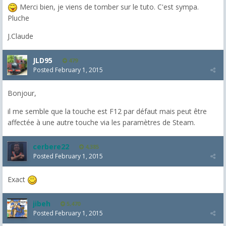
Merci bien, je viens de tomber sur le tuto. C'est sympa.
Pluche
J.Claude
JLD95
479
Posted
February 1, 2015
Bonjour,
il me semble que la touche est F12 par défaut mais peut être
affectée à une autre touche via les paramètres de Steam.
cerbere22
4,385
Posted
February 1, 2015
Exact
jibeh
5,470
Posted
February 1, 2015