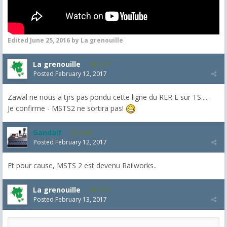
Edited
June 25, 2016
by La grenouille
La grenouille
3,271
Posted
February 12, 2017
Zawal ne nous a tjrs pas pondu cette ligne du RER E sur TS.....
Je confirme - MSTS2 ne sortira pas!
Gandalf
2,463
Posted
February 12, 2017
Et pour cause, MSTS 2 est devenu Railworks..
La grenouille
3,271
Posted
February 13, 2017