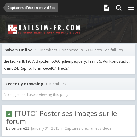
Captures d'écran et vidéos
Who's Online
10 Members, 1 Anonymous, 60 Guests
(See full list)
the kik
karlb1957
Bapt.ferro360
julienpequery
Train56
VonRondstadd
krimo24
Raphtc_Idfm
cecel07
fred24
Recently Browsing
0 members
No registered users viewing this page.
[TUTO] Poster ses images sur le
forum
By
cerbere22
,
January 31, 2015
in
Captures d'écran et vidéos