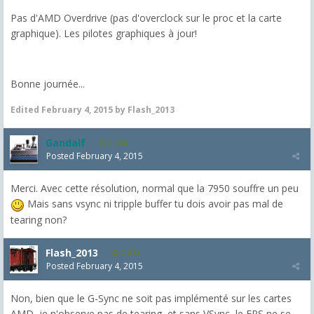
Pas d'AMD Overdrive (pas d'overclock sur le proc et la carte
graphique). Les pilotes graphiques à jour!
Bonne journée...
Edited
February 4, 2015
by Flash_2013
Gandalf
2,464
Posted
February 4, 2015
Merci. Avec cette résolution, normal que la 7950 souffre un peu
Mais sans vsync ni tripple buffer tu dois avoir pas mal de
tearing non?
Flash_2013
2,074
Posted
February 4, 2015
Non, bien que le G-Sync ne soit pas implémenté sur les cartes
AMD, je n'observe pas de tearing, et sans VSync, le FPS ne se