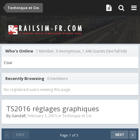
Technique et Cie.
Who's Online
1 Member, 0 Anonymous, 1,446 Guests
(See full list)
Cour
Recently Browsing
0 members
No registered users viewing this page.
TS2016 réglages graphiques
By
Gandalf
,
February 3, 2015
in
Technique et Cie.
PREV
NEXT
Page 1 of 3