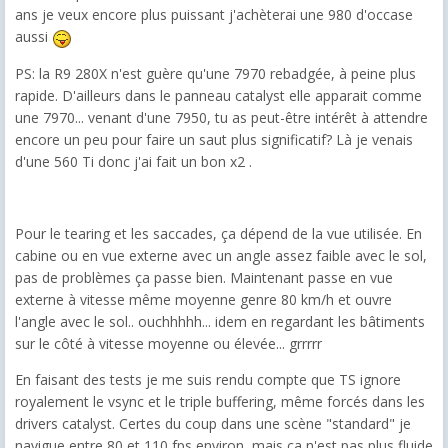
ans je veux encore plus puissant j'achèterai une 980 d'occase
aussi
PS: la R9 280X n'est guère qu'une 7970 rebadgée, à peine plus
rapide. D'ailleurs dans le panneau catalyst elle apparait comme
une 7970... venant d'une 7950, tu as peut-être intérêt à attendre
encore un peu pour faire un saut plus significatif? Là je venais
d'une 560 Ti donc j'ai fait un bon x2 .
Pour le tearing et les saccades, ça dépend de la vue utilisée. En
cabine ou en vue externe avec un angle assez faible avec le sol,
pas de problèmes ça passe bien. Maintenant passe en vue
externe à vitesse même moyenne genre 80 km/h et ouvre
l'angle avec le sol.. ouchhhhh... idem en regardant les bâtiments
sur le côté à vitesse moyenne ou élevée... grrrrr
En faisant des tests je me suis rendu compte que TS ignore
royalement le vsync et le triple buffering, même forcés dans les
drivers catalyst. Certes du coup dans une scène "standard" je
navigue entre 80 et 110 fps environ, mais ça n'est pas plus fluide