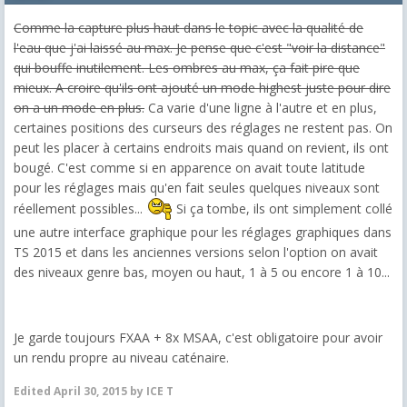
Comme la capture plus haut dans le topic avec la qualité de
l'eau que j'ai laissé au max. Je pense que c'est "voir la distance"
qui bouffe inutilement. Les ombres au max, ça fait pire que
mieux. A croire qu'ils ont ajouté un mode highest juste pour dire
on a un mode en plus.
Ca varie d'une ligne à l'autre et en plus,
certaines positions des curseurs des réglages ne restent pas. On
peut les placer à certains endroits mais quand on revient, ils ont
bougé. C'est comme si en apparence on avait toute latitude
pour les réglages mais qu'en fait seules quelques niveaux sont
réellement possibles...
Si ça tombe, ils ont simplement collé
une autre interface graphique pour les réglages graphiques dans
TS 2015 et dans les anciennes versions selon l'option on avait
des niveaux genre bas, moyen ou haut, 1 à 5 ou encore 1 à 10...
Je garde toujours FXAA + 8x MSAA, c'est obligatoire pour avoir
un rendu propre au niveau caténaire.
Edited
April 30, 2015
by ICE T