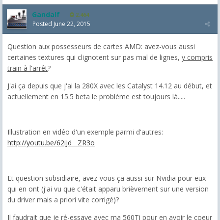
Gandalf
2,464
Posted
June 22, 2015
Question aux possesseurs de cartes AMD: avez-vous aussi
certaines textures qui clignotent sur pas mal de lignes,
y compris
train à l'arrêt
?
J'ai ça depuis que j'ai la 280X avec les Catalyst 14.12 au début, et
actuellement en 15.5 beta le problème est toujours là.....
Illustration en vidéo d'un exemple parmi d'autres:
http://youtu.be/62iJd__ZR3o
Et question subsidiaire, avez-vous ça aussi sur Nvidia pour eux
qui en ont (j'ai vu que c'était apparu brièvement sur une version
du driver mais a priori vite corrigé)?
Il faudrait que je ré-essaye avec ma 560Ti pour en avoir le coeur