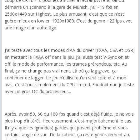
coup de CRTL + Z pour les afficher à l'écran). A l'endroit où
démarre un scenario à la gare de Munich, j'ai ~19 fps en
2560x1440 sur Highest. Le plus amusant, c'est que ce n'est
guère mieux en low en 1920x1080. C'est du genre ~22 fps avec
une image d'un autre âge.
J'ai testé avec tous les modes d'AA du driver (FXAA, CSA et DSR)
en mettant le FXAA off dans le jeu. J'ai aussi test V-Sync on et
off, le mode de performance, les trames prérendeus, etc. Au
final, ça ne change pas vraiment. Là où ça lag grave, ça
continuer de lagger. Le jeu n'utilise qu'un seul core et à mon
avis, c'est tout simplement du CPU limited. Faudrait que je teste
avec un gros OC du processeur...
Après, avoir 50, 60 ou 100 fps quand c'est déjà fluide, je ne vois
plus trop d'intérêt. Heureusement, c'est majoritairement le cas.
Il n'y a que les (grandes) gardes qui posent problème et sous
certains angle de vue. De la cabine, ça reste généralement au