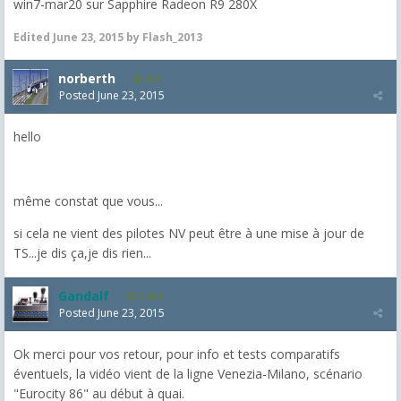
win7-mar20 sur Sapphire Radeon R9 280X
Edited
June 23, 2015
by Flash_2013
norberth
354
Posted
June 23, 2015
hello
même constat que vous...
si cela ne vient des pilotes NV peut être à une mise à jour de
TS...je dis ça,je dis rien...
Gandalf
2,464
Posted
June 23, 2015
Ok merci pour vos retour, pour info et tests comparatifs
éventuels, la vidéo vient de la ligne Venezia-Milano, scénario
"Eurocity 86" au début à quai.