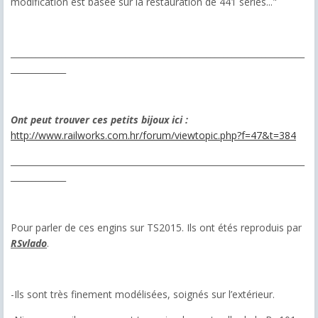
modification est basée sur la restauration de 441 séries..."
_____________________________________________________________________
_____________
Ont peut trouver ces petits bijoux ici :
http://www.railworks.com.hr/forum/viewtopic.php?f=47&t=384
_____________________________________________________________________
_____________
Pour parler de ces engins sur TS2015. Ils ont étés reproduis par
RSvlado
.
-Ils sont très finement modélisées, soignés sur l’extérieur.