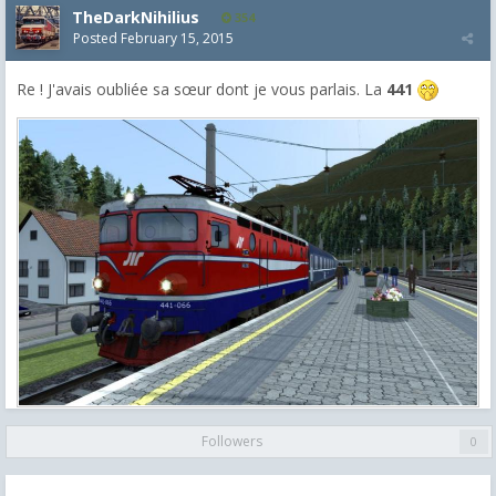
TheDarkNihilius
354
Posted
February 15, 2015
Re ! J'avais oubliée sa sœur dont je vous parlais. La
441
Followers
0