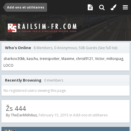
Add-ons et utilitaires
Who's Online
8 Members, 0 Anonymous, 508 Guests
(See full list)
sharkoo30kk
kaschu
treinspotter
Maxime
christ9121
Victor
miltospag
LOCO
Recently Browsing
0 members
No registered users viewing this page.
Žs 444
By
TheDarkNihilius
,
February 15, 2015
in
Add-ons et utilitaires