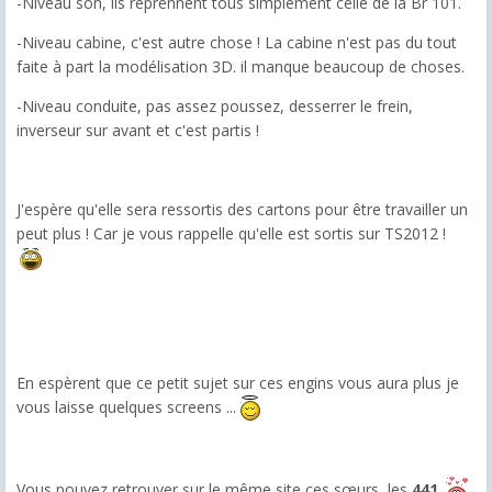
-Niveau son, ils reprennent tous simplement celle de la Br 101.
-Niveau cabine, c'est autre chose ! La cabine n'est pas du tout
faite à part la modélisation 3D. il manque beaucoup de choses.
-Niveau conduite, pas assez poussez, desserrer le frein,
inverseur sur avant et c'est partis !
J'espère qu'elle sera ressortis des cartons pour être travailler un
peut plus ! Car je vous rappelle qu'elle est sortis sur TS2012 !
En espèrent que ce petit sujet sur ces engins vous aura plus je
vous laisse quelques screens ...
Vous pouvez retrouver sur le même site ces sœurs, les
441
.