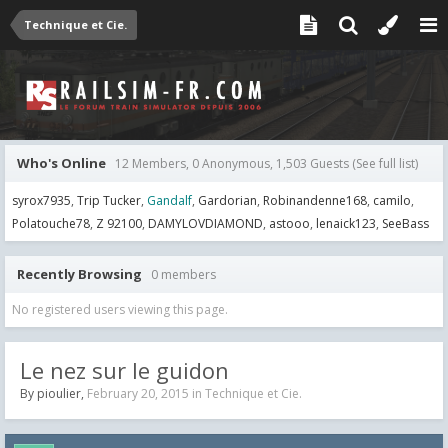
Technique et Cie.
Who's Online
12 Members, 0 Anonymous, 1,503 Guests
(See full list)
syrox7935
Trip Tucker
Gandalf
Gardorian
Robinandenne168
camilo
Polatouche78
Z 92100
DAMYLOVDIAMOND
astooo
lenaick123
SeeBass
Recently Browsing
0 members
No registered users viewing this page.
Le nez sur le guidon
By
pioulier
,
February 20, 2015
in
Technique et Cie.