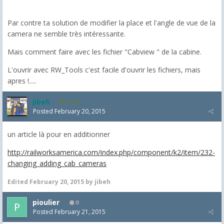
Par contre ta solution de modifier la place et l'angle de vue de la
camera ne semble très intéressante.
Mais comment faire avec les fichier "Cabview " de la cabine.
L'ouvrir avec RW_Tools c'est facile d'ouvrir les fichiers, mais
apres !.....
jibeh
5,475
Posted
February 20, 2015
un article là pour en additionner
http://railworksamerica.com/index.php/component/k2/item/232-
changing_adding_cab_cameras
Edited
February 20, 2015
by jibeh
pioulier
0
Posted
February 21, 2015