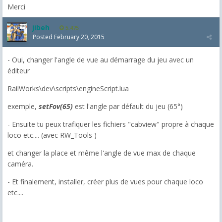
Merci
jibeh
5,475
Posted
February 20, 2015
- Oui, changer l'angle de vue au démarrage du jeu avec un
éditeur
RailWorks\dev\scripts\engineScript.lua
exemple,
setFov(65)
est l'angle par défault du jeu (65°)
- Ensuite tu peux trafiquer les fichiers "cabview" propre à chaque
loco etc.... (avec RW_Tools )
et changer la place et même l'angle de vue max de chaque
caméra.
- Et finalement, installer, créer plus de vues pour chaque loco
etc....