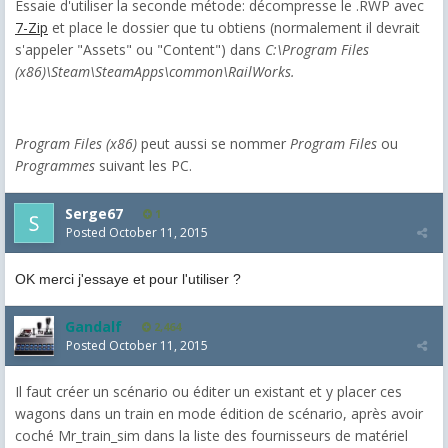
Essaie d'utiliser la seconde métode: décompresse le .RWP avec
7-Zip
et place le dossier que tu obtiens (normalement il devrait
s'appeler "Assets" ou "Content") dans
C:\Program Files
(x86)\Steam\SteamApps\common\RailWorks.
Program Files (x86)
peut aussi se nommer
Program Files
ou
Programmes
suivant les PC.
Serge67
1
Posted
October 11, 2015
OK merci j'essaye et pour l'utiliser ?
Gandalf
2,464
Posted
October 11, 2015
Il faut créer un scénario ou éditer un existant et y placer ces
wagons dans un train en mode édition de scénario, après avoir
coché Mr_train_sim dans la liste des fournisseurs de matériel