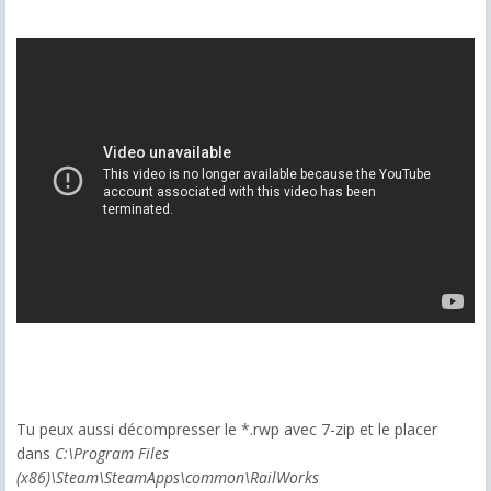
Tu peux aussi décompresser le *.rwp avec 7-zip et le placer
dans
C:\Program Files
(x86)\Steam\SteamApps\common\RailWorks