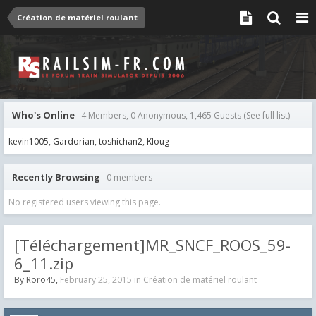
Création de matériel roulant
Who's Online
4 Members, 0 Anonymous, 1,465 Guests
(See full list)
kevin1005
Gardorian
toshichan2
Kloug
Recently Browsing
0 members
No registered users viewing this page.
[Téléchargement]MR_SNCF_ROOS_59-
6_11.zip
By
Roro45
,
February 25, 2015
in
Création de matériel roulant