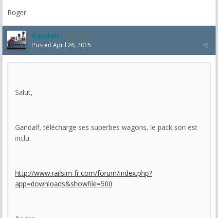
Roger.
Gandalf
2,464
Posted
April 26, 2015
Salut,
Gandalf, télécharge ses superbes wagons, le pack son est
inclu.
http://www.railsim-fr.com/forum/index.php?
app=downloads&showfile=500