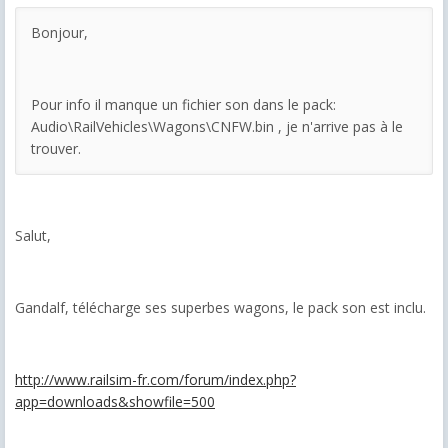
Bonjour,
Pour info il manque un fichier son dans le pack:
Audio\RailVehicles\Wagons\CNFW.bin , je n'arrive pas à le
trouver.
Salut,
Gandalf, télécharge ses superbes wagons, le pack son est inclu.
http://www.railsim-fr.com/forum/index.php?
app=downloads&showfile=500