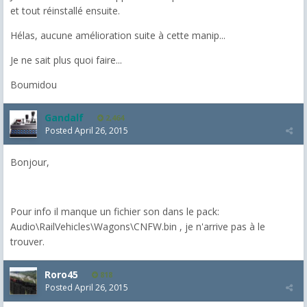
et tout réinstallé ensuite.
Hélas, aucune amélioration suite à cette manip...
Je ne sait plus quoi faire...
Boumidou
Gandalf
2,464
Posted
April 26, 2015
Bonjour,
Pour info il manque un fichier son dans le pack:
Audio\RailVehicles\Wagons\CNFW.bin , je n'arrive pas à le
trouver.
Roro45
818
Posted
April 26, 2015