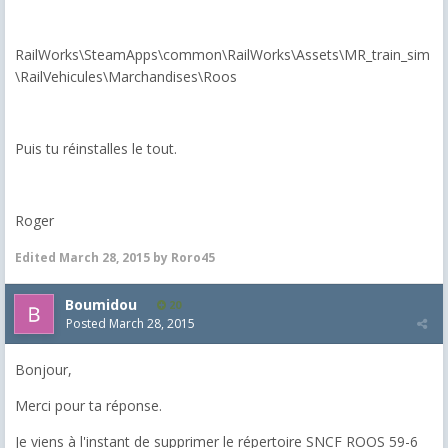
RailWorks\SteamApps\common\RailWorks\Assets\MR_train_sim
\RailVehicules\Marchandises\Roos
Puis tu réinstalles le tout.
Roger
Edited
March 28, 2015
by Roro45
Boumidou
20
Posted
March 28, 2015
Bonjour,
Merci pour ta réponse.
Je viens à l'instant de supprimer le répertoire SNCF ROOS 59-6