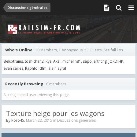
Discussions générales
Who's Online
10 Members, 1 Anonymous, 53 Guests
(See full list)
Beluxtrains
toshichan2
Rye_Akai
michelin81
sapo
arthcng
JORDIHP
evan carles
Raphtc_Idfm
alain ayral
Recently Browsing
0 members
No registered users viewing this page.
Texture neige pour les wagons
By
Roro45
,
March 22, 2015
in
Discussions générales