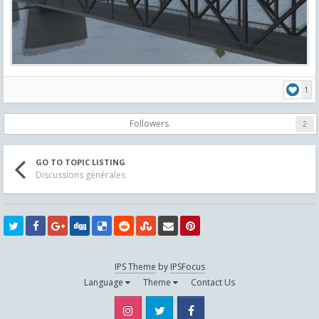
1
Followers
2
GO TO TOPIC LISTING
Discussions générales
IPS Theme
by
IPSFocus
Language
Theme
Contact Us
Instagram
Twitter
Facebook