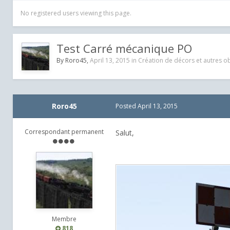
No registered users viewing this page.
Test Carré mécanique PO
By
Roro45
,
April 13, 2015
in
Création de décors et autres ob
Roro45
Posted
April 13, 2015
Correspondant permanent
Salut,
Membre
818