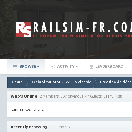
BROWSE
ACTIVITY
LEADERBOARD
Home
Train Simulator 202x - TS classic
Création de décor
Who's Online
2 Members, 0 Anonymous, 47 Guests
(See full list)
tarin83
toshichan2
Recently Browsing
0 members