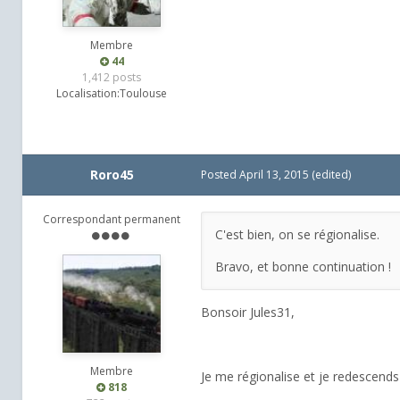
Membre
44
1,412 posts
Localisation:
Toulouse
Roro45
Posted
April 13, 2015
(edited)
Correspondant permanent
C'est bien, on se régionalise.
Bravo, et bonne continuation !
Bonsoir Jules31,
Membre
Je me régionalise et je redescends
818