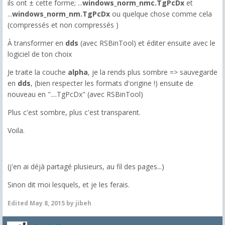
ils ont ± cette forme; ...
windows_norm_nmc.TgPcDx
et
...
windows_norm_nm.TgPcDx
ou quelque chose comme cela
(compressés et non compressés )
À transformer en
dds
(avec RSBinTool) et éditer ensuite avec le
logiciel de ton choix
Je traite la couche
alpha
, je la rends plus sombre => sauvegarde
en
dds
, (bien respecter les formats d'origine !) ensuite de
nouveau en "....TgPcDx" (avec RSBinTool)
Plus c'est sombre, plus c'est transparent.
Voila.
(j'en ai déjà partagé plusieurs, au fil des pages...)
Sinon dit moi lesquels, et je les ferais.
Edited
May 8, 2015
by jibeh