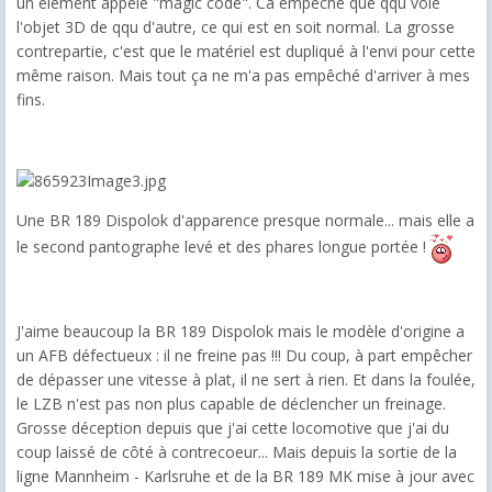
un élément appelé "magic code". Ca empêche que qqu vole
l'objet 3D de qqu d'autre, ce qui est en soit normal. La grosse
contrepartie, c'est que le matériel est dupliqué à l'envi pour cette
même raison. Mais tout ça ne m'a pas empêché d'arriver à mes
fins.
Une BR 189 Dispolok d'apparence presque normale... mais elle a
le second pantographe levé et des phares longue portée !
J'aime beaucoup la BR 189 Dispolok mais le modèle d'origine a
un AFB défectueux : il ne freine pas !!! Du coup, à part empêcher
de dépasser une vitesse à plat, il ne sert à rien. Et dans la foulée,
le LZB n'est pas non plus capable de déclencher un freinage.
Grosse déception depuis que j'ai cette locomotive que j'ai du
coup laissé de côté à contrecoeur... Mais depuis la sortie de la
ligne Mannheim - Karlsruhe et de la BR 189 MK mise à jour avec