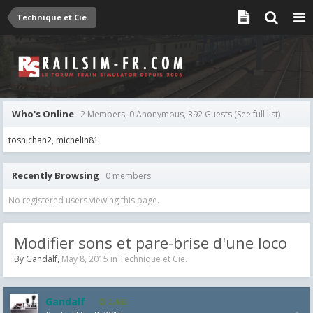
Technique et Cie.
Who's Online
2 Members, 0 Anonymous, 392 Guests
(See full list)
toshichan2
michelin81
Recently Browsing
0 members
No registered users viewing this page.
Modifier sons et pare-brise d'une loco
By
Gandalf
,
May 8, 2015
in
Technique et Cie.
Gandalf
2,463