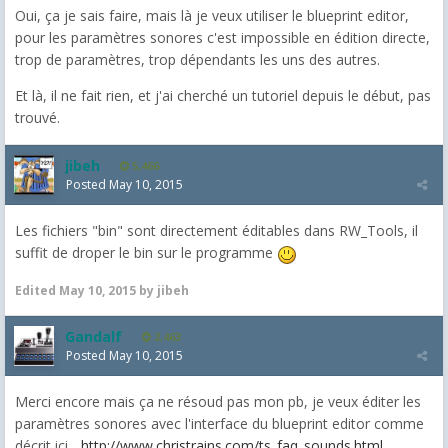
Oui, ça je sais faire, mais là je veux utiliser le blueprint editor,
pour les paramètres sonores c'est impossible en édition directe,
trop de paramètres, trop dépendants les uns des autres.
Et là, il ne fait rien, et j'ai cherché un tutoriel depuis le début, pas
trouvé.
jibeh
5,466
Posted
May 10, 2015
Les fichiers "bin" sont directement éditables dans RW_Tools, il
suffit de droper le bin sur le programme
Edited
May 10, 2015
by jibeh
Gandalf
2,463
Posted
May 10, 2015
Merci encore mais ça ne résoud pas mon pb, je veux éditer les
paramètres sonores avec l'interface du blueprint editor comme
décrit ici...
http://www.christrains.com/ts_faq_sounds.html