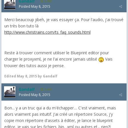
Gandalf
2,463
Posted
May 8, 2015
Merci beaucoup jibeh, je vais essayer ça. Pour l'audio, j'ai trouvé
un très bon tuto là
http://www.christrains.com/ts_faq_sounds.html
Reste à trouver comment utiliser le Blueprint editor pour
charger le proxyxml, je ne l'ai encore jamais utilisé
Vais
trouver des tutos aussi je pense.
Edited
May 8, 2015
by Gandalf
Gandalf
2,463
Posted
May 8, 2015
Bon... y a un truc qui a du m'échapper.... C'est vraiment, mais
alors vraiment pas intuitif. J'ai créé un répertoire Source, j'y
copie mon répertoire d'assets à éditer, je lance le blueprint
editor, je vais sur les fichiers .bin, .xml ou autres et... rien?!