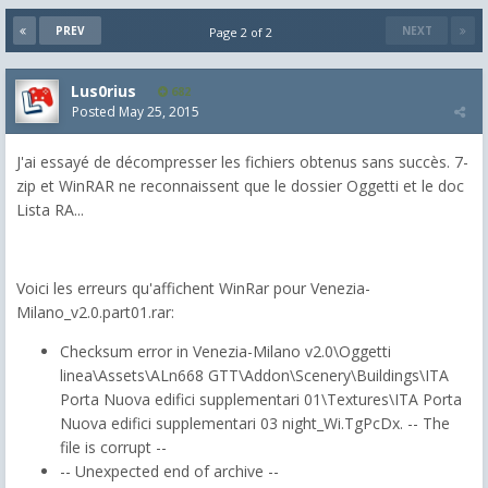
PREV
NEXT
Page 2 of 2
Lus0rius
682
Posted
May 25, 2015
J'ai essayé de décompresser les fichiers obtenus sans succès. 7-
zip et WinRAR ne reconnaissent que le dossier Oggetti et le doc
Lista RA...
Voici les erreurs qu'affichent WinRar pour Venezia-
Milano_v2.0.part01.rar:
Checksum error in Venezia-Milano v2.0\Oggetti
linea\Assets\ALn668 GTT\Addon\Scenery\Buildings\ITA
Porta Nuova edifici supplementari 01\Textures\ITA Porta
Nuova edifici supplementari 03 night_Wi.TgPcDx. -- The
file is corrupt --
-- Unexpected end of archive --