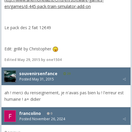
en/games/d-445-pack-train-simulator-add-on
Le pack des 2 fait 12€49
Edit: grillé by Christopher
Edited
May 29, 2015
by one1504
souvenirsenfance
29
Posted
May 31, 2015
ah ! merci du renseignement, je n'avais pas bien lu ! l'erreur est
humaine ! a+ didier
francolino
0
Posted
November 26, 2024