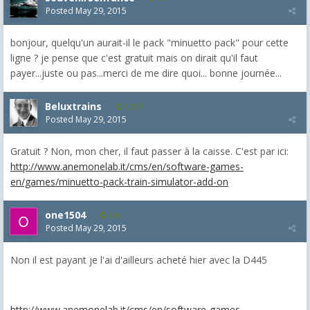
Posted
May 29, 2015
bonjour, quelqu'un aurait-il le pack "minuetto pack" pour cette
ligne ? je pense que c'est gratuit mais on dirait qu'il faut
payer...juste ou pas...merci de me dire quoi... bonne journée...
Beluxtrains
1,557
Posted
May 29, 2015
Gratuit ? Non, mon cher, il faut passer à la caisse. C'est par ici:
http://www.anemonelab.it/cms/en/software-games-
en/games/minuetto-pack-train-simulator-add-on
one1504
236
Posted
May 29, 2015
Non il est payant je l'ai d'ailleurs acheté hier avec la D445
http://www.anemonelab.it/cms/en/software-games-