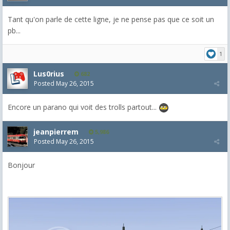
Tant qu'on parle de cette ligne, je ne pense pas que ce soit un
pb...
1
Lus0rius
682
Posted
May 26, 2015
Encore un parano qui voit des trolls partout...
jeanpierrem
5,986
Posted
May 26, 2015
Bonjour