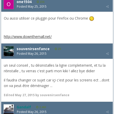
one1504
236
Posted
May 25, 2015
Ou aussi utiliser ce pluggin pour Firefox ou Chrome
http://www.downthemall.net/
souvenirsenfance
29
Posted
May 26, 2015
un seul conseil , tu désinstalles la ligne completement, et tu la
réinstalle , tu verras c'est parti mon kiki ! allez bye didier
il faudra changer ce sujet car içi c'est pour les screens ect ...dont
on va peut-être déménager ...
Edited
May 27, 2015
by souvenirsenfance
Gandalf
2,463
Posted
May 26, 2015