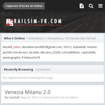
Captures d'écran et vidéos
Who's Online
14 Members, 1 Anonymous, 133 Guests
(See full list)
Neokill
Julien
denatbernard687@gmail.com
Tim12
sudiste66
maclen
jan366
lolo4nours
larzette
Mecano_22200
LeVraiWilliam
capitole86
pentographe
Polatouche78
Recently Browsing
0 members
No registered users viewing this page.
Venezia Milano 2.0
By
Gandalf
,
May 23, 2015
in
Captures d'écran et vidéos