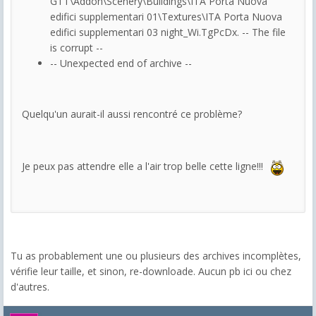
GTT\Addon\Scenery\Buildings\ITA Porta Nuova
edifici supplementari 01\Textures\ITA Porta Nuova
edifici supplementari 03 night_Wi.TgPcDx. -- The file
is corrupt --
-- Unexpected end of archive --
Quelqu'un aurait-il aussi rencontré ce problème?
Je peux pas attendre elle a l'air trop belle cette ligne!!!
Tu as probablement une ou plusieurs des archives incomplètes,
vérifie leur taille, et sinon, re-downloade. Aucun pb ici ou chez
d'autres.