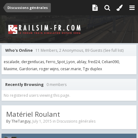
Discussions générales
Who's Online
11 Members, 2 Anonymous, 89 Guests
(See full list)
escalade
dergentlucas
Ferro_Spot_Lyon
ablay
fred24
Celian090
Maxime
Gardorian
roger wijns
cesar.marie
Tgv duplex
Recently Browsing
0 members
No registered users viewing this page.
Matériel Roulant
By
TheTanguy
,
July 1, 2015
in
Discussions générales