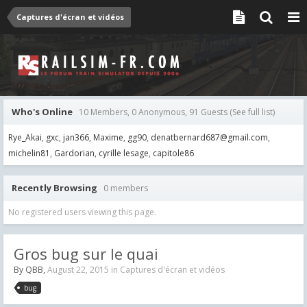
Captures d'écran et vidéos
Who's Online
10 Members, 0 Anonymous, 91 Guests
(See full list)
Rye_Akai
gxc
jan366
Maxime
gg90
denatbernard687@gmail.com
michelin81
Gardorian
cyrille lesage
capitole86
Recently Browsing
0 members
No registered users viewing this page.
Gros bug sur le quai
By
QBB
,
August 22, 2015
in
Captures d'écran et vidéos
bug