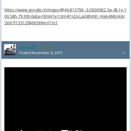
https://www.google.ch/maps/@44.813796,-0.5600982,3a,48.1y,1
00.58h,79.99t/data=!3m6!1e1!3m4!1sDvLaG8hRjh_HJan498sJKA!
2e0!7i13312!8i6656!6m1!1e1
Gandalf
2,463
Posted
November 8, 2015