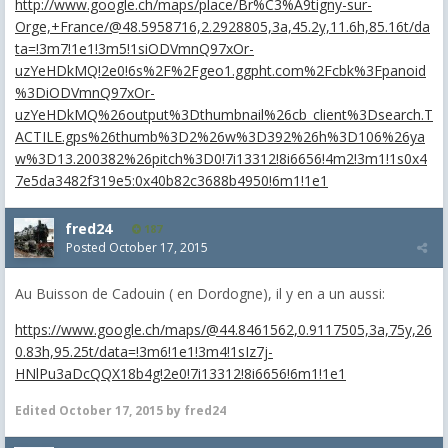
http://www.google.ch/maps/place/Br%C3%A9tigny-sur-
Orge,+France/@48.5958716,2.2928805,3a,45.2y,11.6h,85.16t/da
ta=!3m7!1e1!3m5!1siODVmnQ97xOr-
uzYeHDkMQ!2e0!6s%2F%2Fgeo1.ggpht.com%2Fcbk%3Fpanoid
%3DiODVmnQ97xOr-
uzYeHDkMQ%26output%3Dthumbnail%26cb_client%3Dsearch.T
ACTILE.gps%26thumb%3D2%26w%3D392%26h%3D106%26ya
w%3D13.200382%26pitch%3D0!7i13312!8i6656!4m2!3m1!1s0x4
7e5da3482f319e5:0x40b82c3688b4950!6m1!1e1
fred24
187
Posted
October 17, 2015
Au Buisson de Cadouin ( en Dordogne), il y en a un aussi:
https://www.google.ch/maps/@44.8461562,0.9117505,3a,75y,26
0.83h,95.25t/data=!3m6!1e1!3m4!1sIz7j-
HNlPu3aDcQQX18b4g!2e0!7i13312!8i6656!6m1!1e1
Edited
October 17, 2015
by fred24