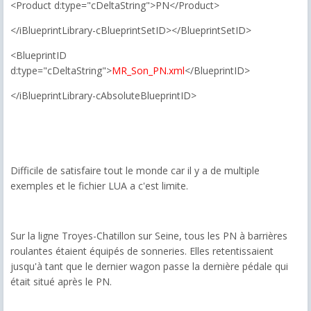
<Product d:type="cDeltaString">PN</Product>
</iBlueprintLibrary-cBlueprintSetID></BlueprintSetID>
<BlueprintID
d:type="cDeltaString">
MR_Son_PN.xml
</BlueprintID>
</iBlueprintLibrary-cAbsoluteBlueprintID>
Difficile de satisfaire tout le monde car il y a de multiple
exemples et le fichier LUA a c'est limite.
Sur la ligne Troyes-Chatillon sur Seine, tous les PN à barrières
roulantes étaient équipés de sonneries. Elles retentissaient
jusqu'à tant que le dernier wagon passe la dernière pédale qui
était situé après le PN.