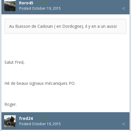
Roro45
818
Posted
October 19, 2015
Au Buisson de Cadouin ( en Dordogne), il y en a un aussi:
Salut Fred,
Hé de beaux signaux mécaniques PO.
Roger.
fred24
187
Posted
October 19, 2015