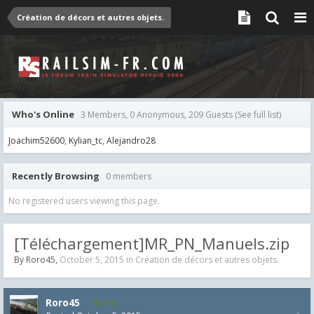
Création de décors et autres objets.
Who's Online
3 Members, 0 Anonymous, 209 Guests
(See full list)
Joachim52600
Kylian_tc
Alejandro28
Recently Browsing
0 members
No registered users viewing this page.
[Téléchargement]MR_PN_Manuels.zip
By
Roro45
,
October 5, 2015
in
Création de décors et autres objets.
Roro45
818