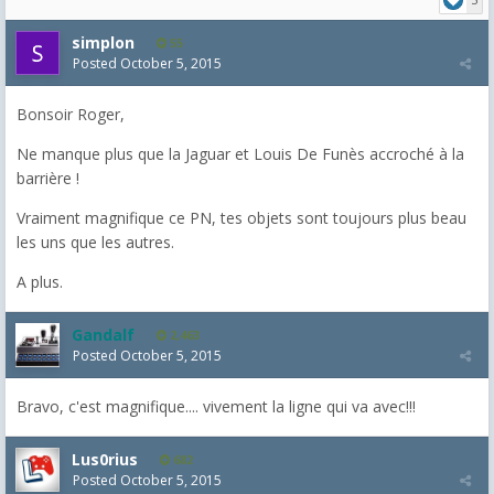
simplon
55
Posted
October 5, 2015
Bonsoir Roger,
Ne manque plus que la Jaguar et Louis De Funès accroché à la
barrière !
Vraiment magnifique ce PN, tes objets sont toujours plus beau
les uns que les autres.
A plus.
Gandalf
2,463
Posted
October 5, 2015
Bravo, c'est magnifique.... vivement la ligne qui va avec!!!
Lus0rius
682
Posted
October 5, 2015