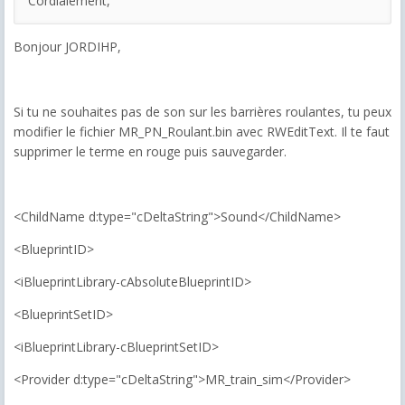
Cordialement,
Bonjour JORDIHP,
Si tu ne souhaites pas de son sur les barrières roulantes, tu peux
modifier le fichier MR_PN_Roulant.bin avec RWEditText. Il te faut
supprimer le terme en rouge puis sauvegarder.
<ChildName d:type="cDeltaString">Sound</ChildName>
<BlueprintID>
<iBlueprintLibrary-cAbsoluteBlueprintID>
<BlueprintSetID>
<iBlueprintLibrary-cBlueprintSetID>
<Provider d:type="cDeltaString">MR_train_sim</Provider>