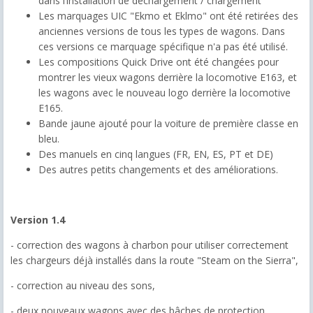
dans l’installation de déchargement /
chargement
Le
s marquages
UIC
"
Ekmo
et
Eklmo
" ont été
retirées
d
es
anciennes versions de
tous les types de
wagons
.
Dans
ces versions
ce
marquage spécifique
n'a pas été utilisé
.
Les compositions Quick Drive ont été changées pour
montrer les vieux wagons derrière
la locomotive E163
,
et
les
wagons
avec le
nouveau
logo
derrière la locomotive
E165.
Bande
jaune
ajouté
pour la voiture de première classe
en
bleu.
Des manuels en cinq langues (FR, EN, ES, PT et DE)
Des autres
petits changements
et
des améliorations
.
Version 1.4
- correction des wagons à charbon pour utiliser correctement
les chargeurs déjà installés dans la route "Steam on the Sierra",
- correction au niveau des sons,
- deux nouveaux wagons avec des bâches de protection