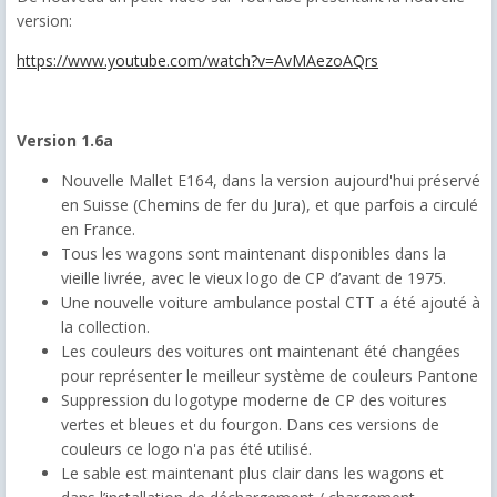
version:
https://www.youtube.com/watch?v=AvMAezoAQrs
Version 1.6a
Nouvelle
Mallet
E164
,
dans la version
aujourd'hui préservé
en Suisse
(
Chemins de fer du Jura), et
que parfois
a circulé
en France
.
T
ous les wagons
sont maintenant disponibles
dans la
vieille
livrée,
avec le vieux
logo de
CP
d’
avant de 1975.
U
ne nouvelle
voiture ambulance
postal
CTT
a été ajouté
à
la collection.
Les c
ouleurs
des
voitures
ont maintenant été
changées
pour représenter le
meilleur système
de couleurs
Pantone
Suppression du
logotype
moderne de
CP des
voitures
vertes et bleues et
du
fourgon
.
Dans ces versions
de
couleurs
ce
logo
n'a pas été utilisé
.
Le sable est
maintenant
plus clair
dans les
wagons
et