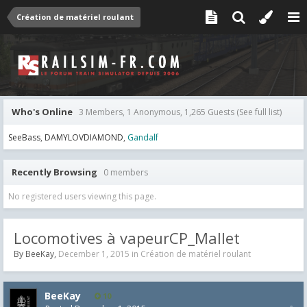
Création de matériel roulant
Who's Online
3 Members, 1 Anonymous, 1,265 Guests
(See full list)
SeeBass
DAMYLOVDIAMOND
Gandalf
Recently Browsing
0 members
No registered users viewing this page.
Locomotives à vapeurCP_Mallet
By
BeeKay
,
December 1, 2015
in
Création de matériel roulant
BeeKay
10