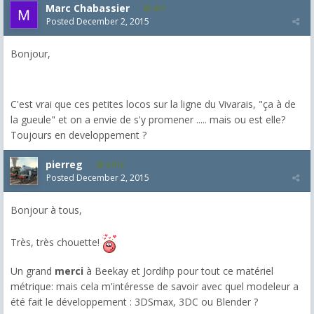
Marc Chabassier
437
Posted
December 2, 2015
Bonjour,
C'est vrai que ces petites locos sur la ligne du Vivarais, "ça à de
la gueule" et on a envie de s'y promener ..... mais ou est elle?
Toujours en developpement ?
pierreg
4,012
Posted
December 2, 2015
Bonjour à tous,
Très, très chouette!
Un grand
merci
à Beekay et Jordihp pour tout ce matériel
métrique: mais cela m'intéresse de savoir avec quel modeleur a
été fait le développement : 3DSmax, 3DC ou Blender ?