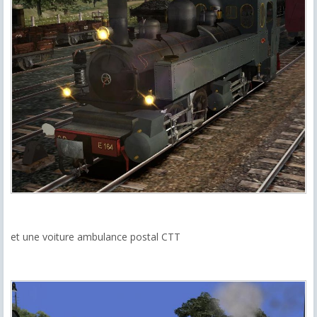
et une
voiture ambulance
postal
CTT