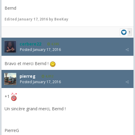
Bernd
Edited
January 17, 2016
by BeeKay
1
cerbere22
4,385
Posted
January 17, 2016
Bravo et merci Bernd !
pierreg
4,012
Posted
January 17, 2016
+1
Un sincère grand merci, Bernd !
PierreG