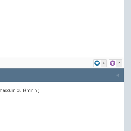
4
2
masculin ou féminin )