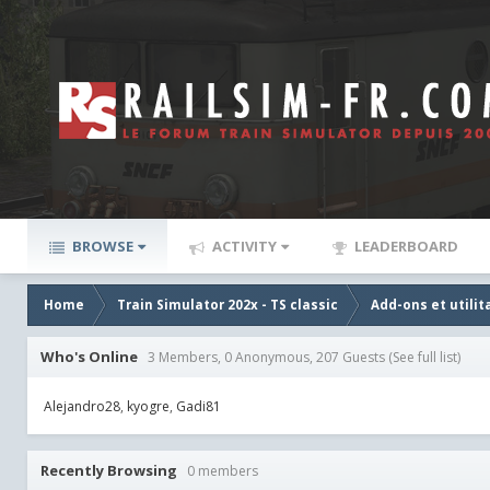
BROWSE
ACTIVITY
LEADERBOARD
Home
Train Simulator 202x - TS classic
Add-ons et utilit
Who's Online
3 Members, 0 Anonymous, 207 Guests
(See full list)
Alejandro28
kyogre
Gadi81
Recently Browsing
0 members