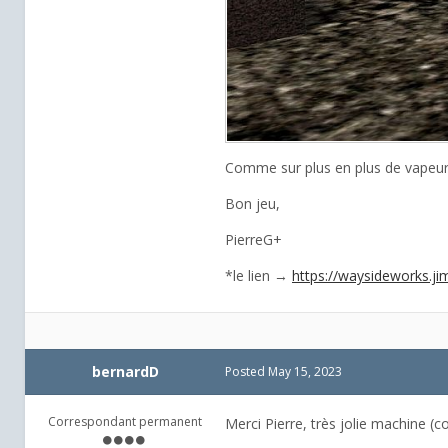
Comme sur plus en plus de vapeurs T
Bon jeu,
PierreG+
*le lien →
https://waysideworks.j
bernardD
Posted
May 15, 2023
Correspondant permanent
Merci Pierre, très jolie machine (co