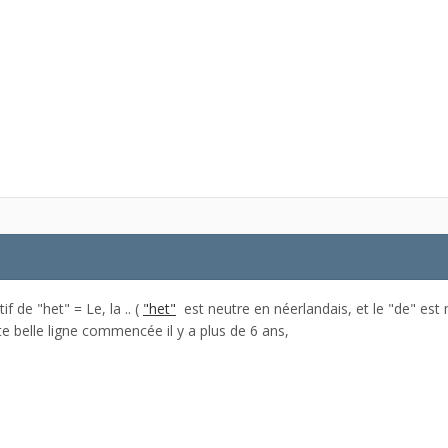
f de "het" = Le, la .. (
"het"
est neutre en néerlandais, et le "de" est 
te belle ligne commencée il y a plus de 6 ans,