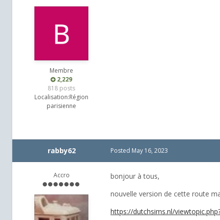
Membre
2,229
818 posts
Localisation:
Région
parisienne
rabby62
Posted
May 16, 2023
Accro
bonjour à tous,
nouvelle version de cette route mag
https://dutchsims.nl/viewtopic.php