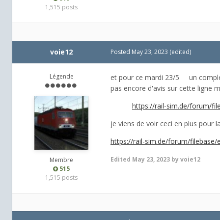
1,515 posts
voie12
Posted
May 23, 2023
(edited)
Légende
et pour ce mardi 23/5 un compléme
pas encore d'avis sur cette ligne 
https://rail-sim.de/forum/f
je viens de voir ceci en plus pour 
https://rail-sim.de/forum/filebase
Edited
May 23, 2023
by voie12
Membre
515
1,515 posts