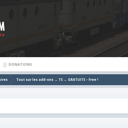
DONATIONS
aires
Tout sur les add-ons → TS ← GRATUITS - Free !