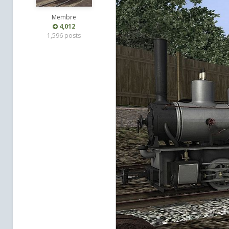
Membre
4,012
1,596 posts