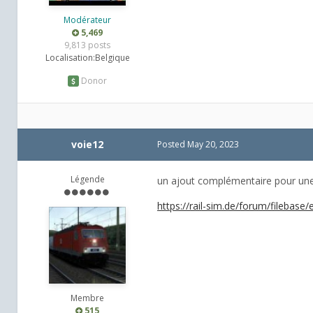
Modérateur
5,469
9,813 posts
Localisation:
Belgique
Donor
voie12
Posted
May 20, 2023
Légende
un ajout complémentaire pour une
https://rail-sim.de/forum/filebas
Membre
515