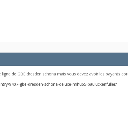
 ligne de GBE dresden schona mais vous devez avoir les payants cord
e/entry/9407-gbe-dresden-schöna-deluxe-mihu65-baulückenfüller/