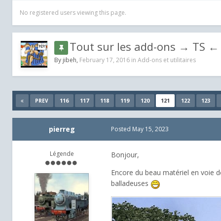
No registered users viewing this page.
Tout sur les add-ons → TS ← 
By
jibeh
,
February 17, 2016
in
Add-ons et utilitaires
116
117
118
119
120
121
122
123
PREV
pierreg
Posted
May 15, 2023
Légende
Bonjour,
Encore du beau matériel en voie d
balladeuses