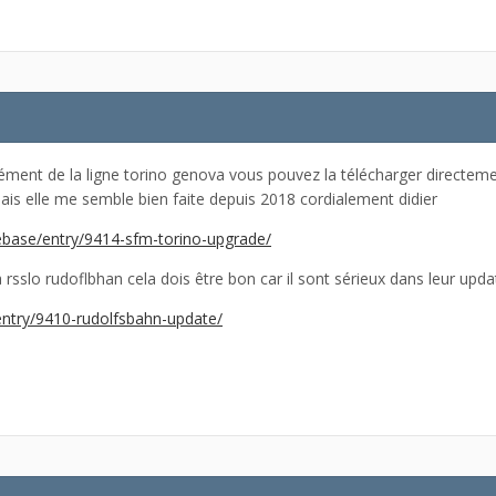
nt de la ligne torino genova vous pouvez la télécharger directement
mais elle me semble bien faite depuis 2018 cordialement didier
ilebase/entry/9414-sfm-torino-upgrade/
la rsslo rudoflbhan cela dois être bon car il sont sérieux dans leur upda
/entry/9410-rudolfsbahn-update/