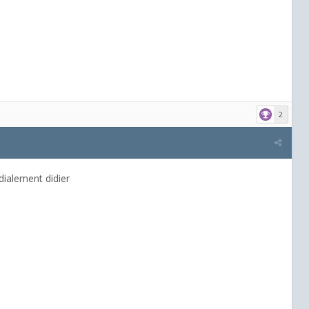
2
ialement didier