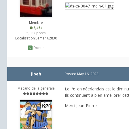
Membre
8,454
5,037 posts
Localisation:
Samer 62830
Donor
jibeh
Posted
May 16, 2023
Mécano de la générale
Le
't
en néerlandais est le diminuti
Ils continuent à bien améliorer cet
Merci Jean-Pierre