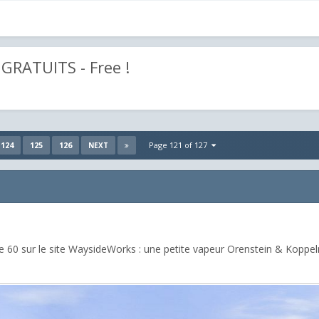
GRATUITS - Free !
124
125
126
Page 121 of 127
NEXT
e 60 sur le site WaysideWorks : une petite vapeur Orenstein & Koppel