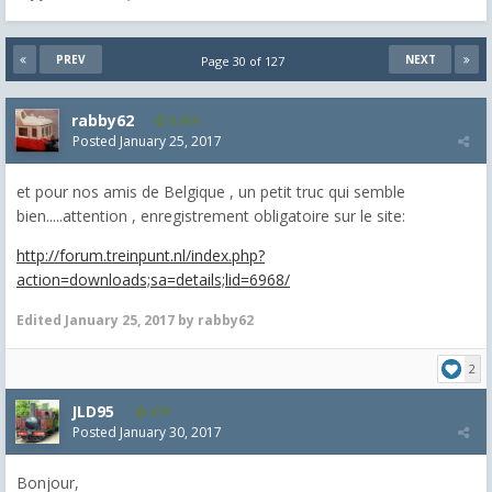
PREV
NEXT
Page 30 of 127
rabby62
8,454
Posted
January 25, 2017
et pour nos amis de Belgique , un petit truc qui semble
bien.....attention , enregistrement obligatoire sur le site:
http://forum.treinpunt.nl/index.php?
action=downloads;sa=details;lid=6968/
Edited
January 25, 2017
by rabby62
2
JLD95
479
Posted
January 30, 2017
Bonjour,