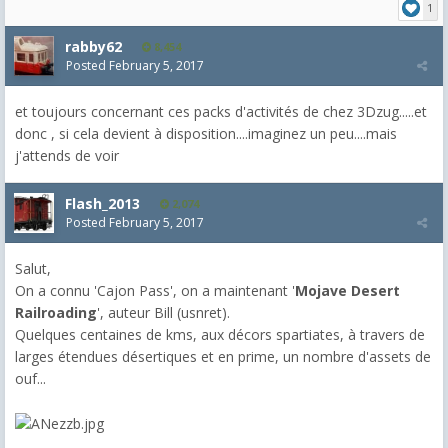
1
rabby62
8,454
Posted
February 5, 2017
et toujours concernant ces packs d'activités de chez 3Dzug.....et
donc , si cela devient à disposition....imaginez un peu....mais
j'attends de voir
Flash_2013
2,074
Posted
February 5, 2017
Salut,
On a connu 'Cajon Pass', on a maintenant '
Mojave Desert
Railroading
', auteur Bill (usnret).
Quelques centaines de kms, aux décors spartiates, à travers de
larges étendues désertiques et en prime, un nombre d'assets de
ouf...