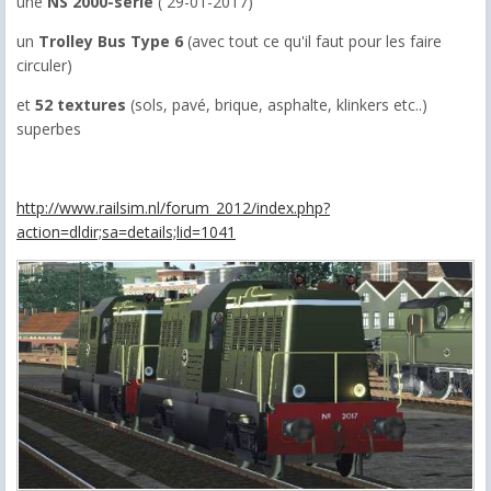
une
NS 2000-serie
( 29-01-2017)
un
Trolley Bus Type 6
(avec tout ce qu'il faut pour les faire
circuler)
et
52 textures
(sols, pavé, brique, asphalte, klinkers etc..)
superbes
http://www.railsim.nl/forum_2012/index.php?
action=dldir;sa=details;lid=1041