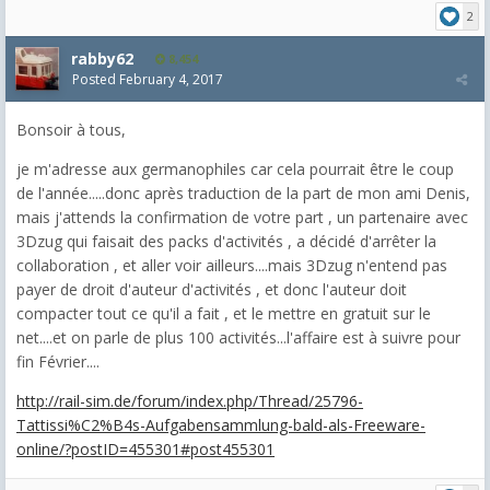
2
rabby62
8,454
Posted
February 4, 2017
Bonsoir à tous,
je m'adresse aux germanophiles car cela pourrait être le coup
de l'année.....donc après traduction de la part de mon ami Denis,
mais j'attends la confirmation de votre part , un partenaire avec
3Dzug qui faisait des packs d'activités , a décidé d'arrêter la
collaboration , et aller voir ailleurs....mais 3Dzug n'entend pas
payer de droit d'auteur d'activités , et donc l'auteur doit
compacter tout ce qu'il a fait , et le mettre en gratuit sur le
net....et on parle de plus 100 activités...l'affaire est à suivre pour
fin Février....
http://rail-sim.de/forum/index.php/Thread/25796-
Tattissi%C2%B4s-Aufgabensammlung-bald-als-Freeware-
online/?postID=455301#post455301