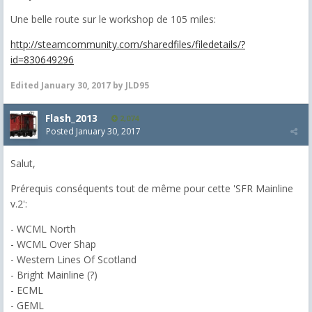
Une belle route sur le workshop de 105 miles:
http://steamcommunity.com/sharedfiles/filedetails/?
id=830649296
Edited
January 30, 2017
by JLD95
Flash_2013
2,074
Posted
January 30, 2017
Salut,
Prérequis conséquents tout de même pour cette 'SFR Mainline
v.2':
- WCML North
- WCML Over Shap
- Western Lines Of Scotland
- Bright Mainline (?)
- ECML
- GEML