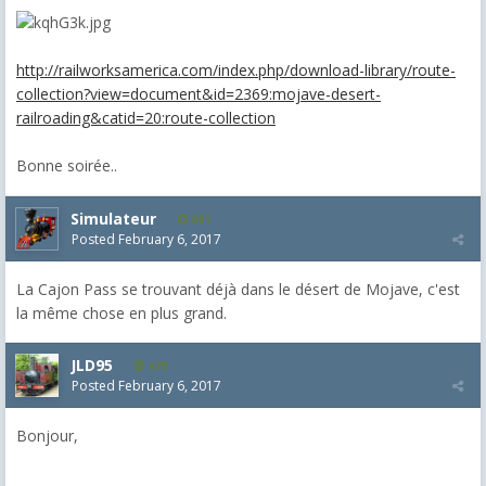
http://railworksamerica.com/index.php/download-library/route-
collection?view=document&id=2369:mojave-desert-
railroading&catid=20:route-collection
Bonne soirée..
Simulateur
681
Posted
February 6, 2017
La Cajon Pass se trouvant déjà dans le désert de Mojave, c'est
la même chose en plus grand.
JLD95
479
Posted
February 6, 2017
Bonjour,