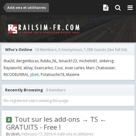
Add-ons et utilitaires
Who's Online
16 Members, 0 Anonymous, 1,098 Guests
(See full list)
thai26
dergentlucas
Rubku_NL
lenaick123
michelin81
sinkervg
Raysworld
ablay
Evancarles
Cour
evan carles
Marc Chabassier
RICODELFERAL
jibeh
Polatouche78
Maxime
Recently Browsing
0 members
No registered users viewing this page.
Tout sur les add-ons → TS ←
GRATUITS - Free !
By
jibeh
,
February 17, 2016
in
Add-ons et utilitaires