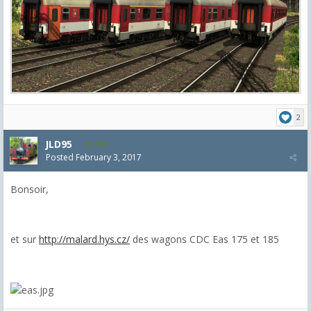
2
JLD95
479
Posted
February 3, 2017
Bonsoir,
et sur
http://malard.hys.cz/
des wagons CDC Eas 175 et 185