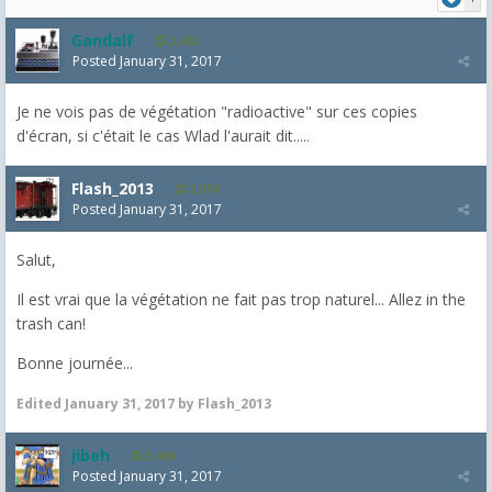
Gandalf
2,463
Posted
January 31, 2017
Je ne vois pas de végétation "radioactive" sur ces copies
d'écran, si c'était le cas Wlad l'aurait dit.....
Flash_2013
2,074
Posted
January 31, 2017
Salut,
Il est vrai que la végétation ne fait pas trop naturel... Allez in the
trash can!
Bonne journée...
Edited
January 31, 2017
by Flash_2013
jibeh
5,469
Posted
January 31, 2017