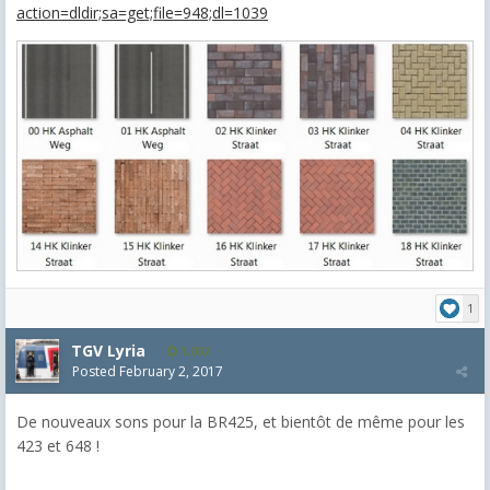
action=dldir;sa=get;file=948;dl=1039
1
TGV Lyria
1,032
Posted
February 2, 2017
De nouveaux sons pour la BR425, et bientôt de même pour les
423 et 648 !