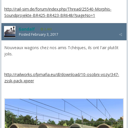
http://rail-sim.de/forum/index.php/Thread/25540-Morphis-
Soundprojekte-BR425-BR423-BR648/?pageNo=1
Gandalf
2,463
Posted
February 3, 2017
Nouveaux wagons chez nos amis Tchèques, ils ont l'air plutôt
jolis.
http://railworks.ofpmafia.eu/dl/download/10-osobni-vozy/347-
zssk-pack-xpeer