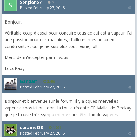
Sorgian57
0
Posted
February 27, 2016
Bonjour,
Véritable coup d'essai pour conduire tous ce qui est à vapeur. J'ai
une passion pour ces machines, d'ailleurs mes aïeux en
conduisait, et oui je ne suis plus tout jeune, lol!
Merci de m'accepter parmi vous
LocoPapy
Gandalf
2,463
Posted
February 27, 2016
Bonjour et bienvenue sur le forum. Il y a qques merveilles
vapeur dispos ici oui, dont la toute récente CP Mallet de Beekay
que je trouve très sympa même sans être fan de vapeurs.
caramel88
1,291
Posted
February 27, 2016