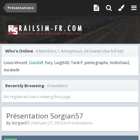
Présentations
Who's Online
8 Members, 1 Anonymous, 64 Guests
(See full list)
Louis-Vincent
Gandalf
Fury
Luigi500
Tarik P
pentographe
toshichan2
escalade
Recently Browsing
0 members
No registered users viewing this page.
Présentation Sorgian57
By
Sorgian57
,
February 27, 2016
in
Présentations