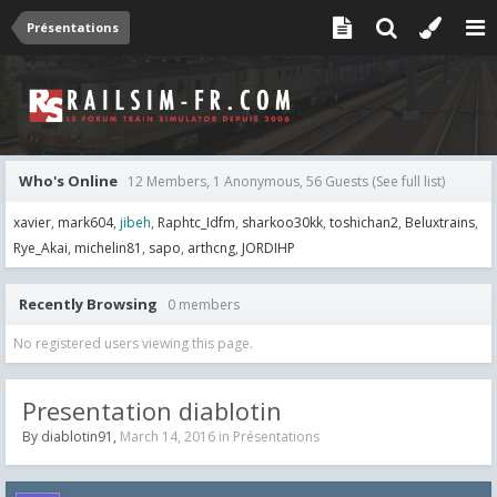
Présentations
Who's Online
12 Members, 1 Anonymous, 56 Guests
(See full list)
xavier
mark604
jibeh
Raphtc_Idfm
sharkoo30kk
toshichan2
Beluxtrains
Rye_Akai
michelin81
sapo
arthcng
JORDIHP
Recently Browsing
0 members
No registered users viewing this page.
Presentation diablotin
By
diablotin91
,
March 14, 2016
in
Présentations