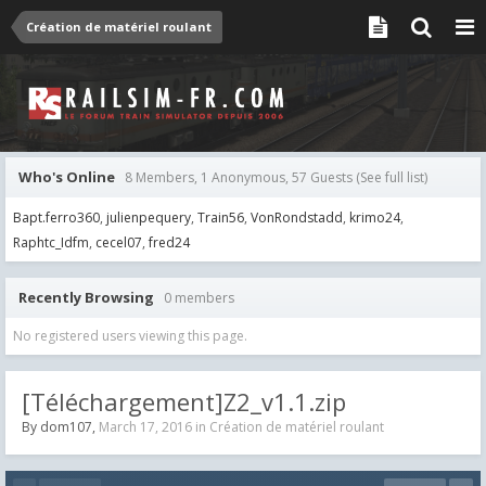
Création de matériel roulant
Who's Online
8 Members, 1 Anonymous, 57 Guests
(See full list)
Bapt.ferro360
julienpequery
Train56
VonRondstadd
krimo24
Raphtc_Idfm
cecel07
fred24
Recently Browsing
0 members
No registered users viewing this page.
[Téléchargement]Z2_v1.1.zip
By
dom107
,
March 17, 2016
in
Création de matériel roulant