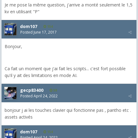
Je me pose la même question, j'arrive a monté seulement le 1,5
kv en utilisant "P"
dom107
154
Posted
June 17, 2017
Bonjour,
Ca fait un moment que j'ai fait les scripts... c'est fort possible
qu'il y ait des limitations en mode AI.
gecp83400
58
Posted
April 24, 2022
bonjour j ai les touches clavier qui fonctionne pas , pantho etc .
assets activés
dom107
154
Posted
April 24, 2022