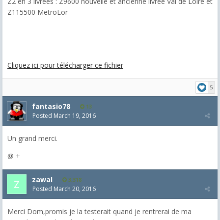
Z2 en 3 livrées : Z9600 nouvelle et ancienne livrée Val de Loire et
Z115500 MetroLor
Cliquez ici pour télécharger ce fichier
5
fantasio78
13
Posted
March 19, 2016
Un grand merci.
@ +
zawal
3,318
Posted
March 20, 2016
Merci Dom,promis je la testerait quand je rentrerai de ma