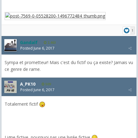
1
Gandalf
2,463
Posted
June 6, 2017
Sympa et prometteur! Mais c'est du fictif ou ça existe? Jamais vu
ce genre de rame.
A_PK10
509
Posted
June 6, 2017
Totalement fictif
Ligne fictive, pourquoi pas une livrée fictive