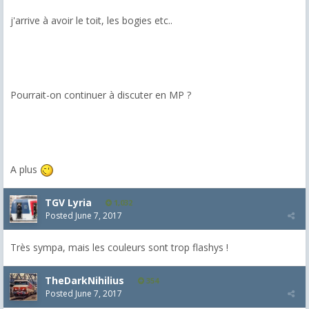
j'arrive à avoir le toit, les bogies etc..
Pourrait-on continuer à discuter en MP ?
A plus
TGV Lyria
1,032
Posted
June 7, 2017
Très sympa, mais les couleurs sont trop flashys !
TheDarkNihilius
354
Posted
June 7, 2017