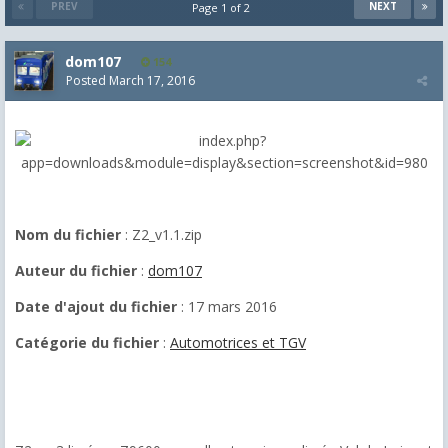
PREV
NEXT
Page 1 of 2
dom107
154
Posted
March 17, 2016
Nom du fichier
: Z2_v1.1.zip
Auteur du fichier
:
dom107
Date d'ajout du fichier
: 17 mars 2016
Catégorie du fichier
:
Automotrices et TGV