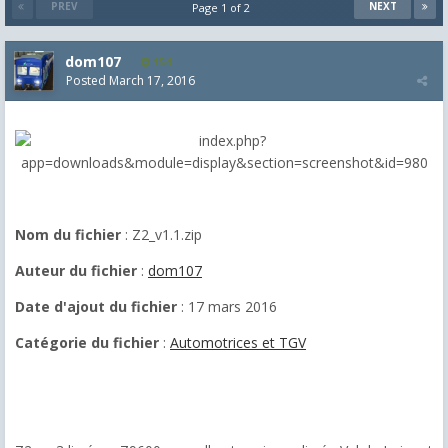
PREV
NEXT
Page 1 of 2
dom107
154
Posted
March 17, 2016
Nom du fichier
: Z2_v1.1.zip
Auteur du fichier
:
dom107
Date d'ajout du fichier
: 17 mars 2016
Catégorie du fichier
:
Automotrices et TGV