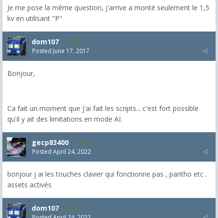
Je me pose la même question, j'arrive a monté seulement le 1,5
kv en utilisant "P"
dom107
154
Posted
June 17, 2017
Bonjour,
Ca fait un moment que j'ai fait les scripts... c'est fort possible
qu'il y ait des limitations en mode AI.
gecp83400
58
Posted
April 24, 2022
bonjour j ai les touches clavier qui fonctionne pas , pantho etc .
assets activés
dom107
154
Posted
April 24, 2022