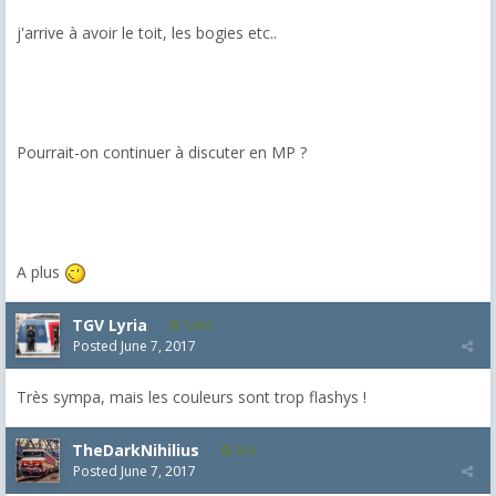
j'arrive à avoir le toit, les bogies etc..
Pourrait-on continuer à discuter en MP ?
A plus
TGV Lyria
1,032
Posted
June 7, 2017
Très sympa, mais les couleurs sont trop flashys !
TheDarkNihilius
354
Posted
June 7, 2017