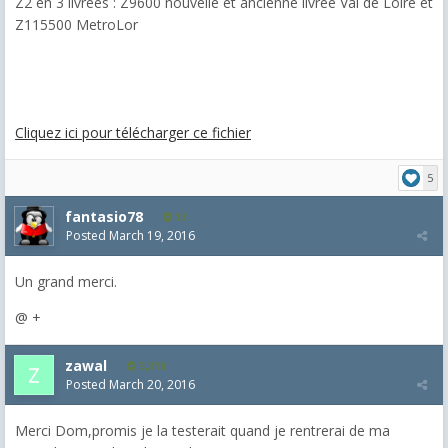
Z2 en 3 livrées : Z9600 nouvelle et ancienne livrée Val de Loire et
Z115500 MetroLor
Cliquez ici pour télécharger ce fichier
5
fantasio78
13
Posted
March 19, 2016
Un grand merci.
@ +
zawal
3,318
Posted
March 20, 2016
Merci Dom,promis je la testerait quand je rentrerai de ma