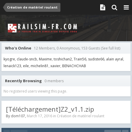
Création de matériel roulant
Who's Online
12 Members, 0 Anonymous, 153 Guests
(See full list)
kyogre
claude-sncb
Maxime
toshichan2
Train56
sudiste66
alain ayral
lenaick123
eile
michelin81
xavier
BENACHCHAB
Recently Browsing
0 members
No registered users viewing this page.
[Téléchargement]Z2_v1.1.zip
By
dom107
,
March 17, 2016
in
Création de matériel roulant