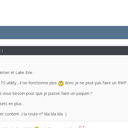
 :
semer et Lake Erie .
S utility , il ne fonctionne plus
donc je ne peut pas faire un RWP 
z vous besoin pour que je puisse faire un paquet ?
sets en plus .
ier content ( la route n° bla bla bla )