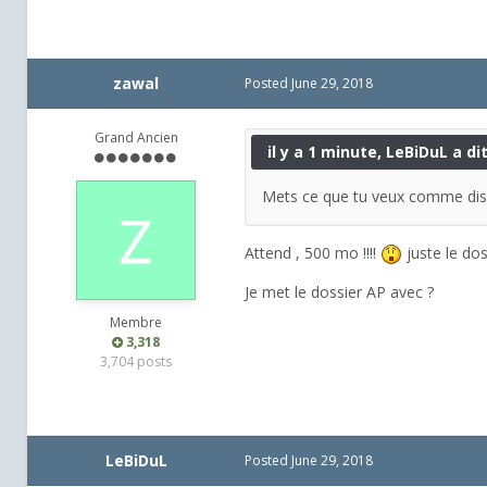
zawal
Posted
June 29, 2018
Grand Ancien
il y a 1 minute, LeBiDuL a dit
Mets ce que tu veux comme dis a
Attend , 500 mo !!!!
juste le dos
Je met le dossier AP avec ?
Membre
3,318
3,704 posts
LeBiDuL
Posted
June 29, 2018