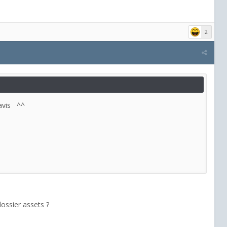
2
n avis ^^
ossier assets ?