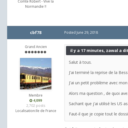
Comte Robert - Vive la
Normandie !!
cbf78
Posted
June 29, 2018
Grand Ancien
il y a 17 minutes, zawal a dit
Salut à tous.
J'ai terminé la reprise de la Bes
J'ai un petit problème avec mon T
Alors ma question , de quoi ave
Membre
4,099
Sachant que j'ai utilisé les US as
2,702 posts
Localisation:
Ile de France
Faut-il que je copie tout le doss