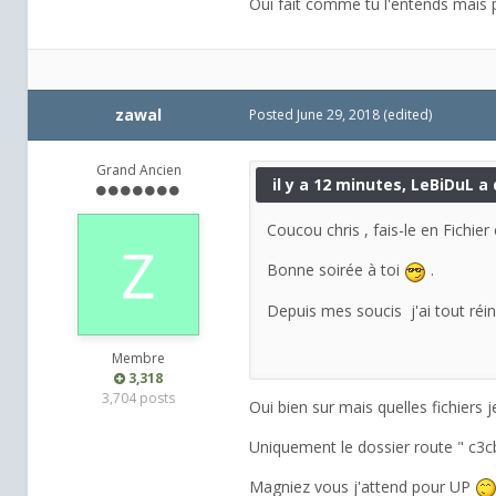
Oui fait comme tu l'entends mais publ
zawal
Posted
June 29, 2018
(edited)
Grand Ancien
il y a 12 minutes, LeBiDuL a d
Coucou chris , fais-le en Fichi
Bonne soirée à toi
.
Depuis mes soucis j'ai tout réins
Membre
3,318
3,704 posts
Oui bien sur mais quelles fichiers 
Uniquement le dossier route " c3c
Magniez vous j'attend pour UP