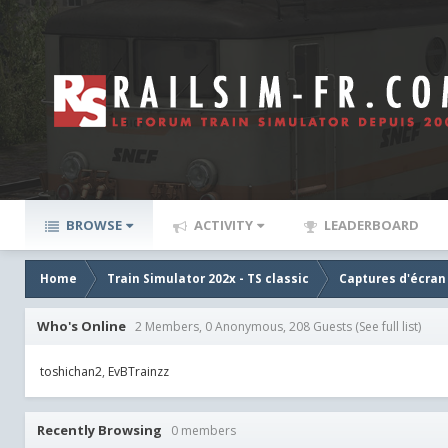
BROWSE
ACTIVITY
LEADERBOARD
Home
Train Simulator 202x - TS classic
Captures d'écran
Who's Online
2 Members, 0 Anonymous, 208 Guests
(See full list)
toshichan2
EvBTrainzz
Recently Browsing
0 members