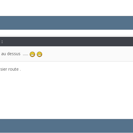
 :
u dessus ......
sier route .