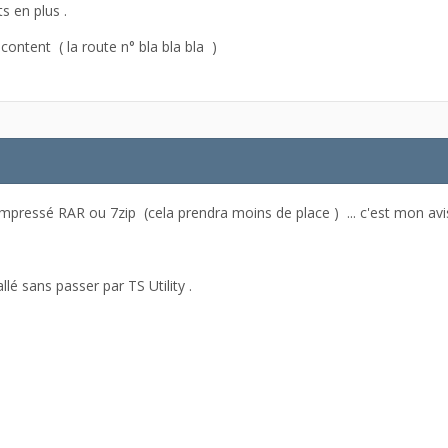
ts en plus .
 content ( la route n° bla bla bla )
 compressé RAR ou 7zip (cela prendra moins de place ) ... c'est mon 
lé sans passer par TS Utility .