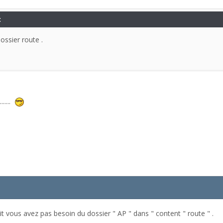
:
ossier route .
.....
fait vous avez pas besoin du dossier " AP " dans " content " route " .