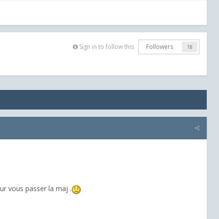
Sign in to follow this
Followers
18
r vous passer la maj .