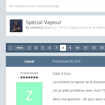
No registered users viewing this page.
Spécial Vapeur
By
cerbere22
,
March 27, 2016
in
Captures d'écran et vidéos
3
4
5
6
7
8
9
10
11
12
13
PREV
zawal
Posted
June 29, 2018
Grand Ancien
Salut à tous.
J'ai terminé la reprise de la Bessem
J'ai un petit problème avec mon TS 
Alors ma question , de quoi avez v