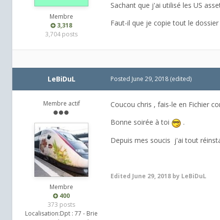
Sachant que j'ai utilisé les US asse
Membre
Faut-il que je copie tout le dossier
3,318
3,704 posts
LeBiDuL
Posted
June 29, 2018
(edited)
Membre actif
Coucou chris , fais-le en Fichier
Bonne soirée à toi
.
Depuis mes soucis j'ai tout réinstal
Edited
June 29, 2018
by LeBiDuL
Membre
400
373 posts
Localisation:
Dpt : 77 - Brie