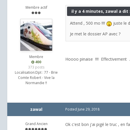
Membre actif
il y a 4 minutes, zawal a dit 
Attend , 500 mo !!!!
juste le d
Je met le dossier AP avec ?
Membre
Hoooo pinaise !!!! Effectivement ...
400
373 posts
Localisation:
Dpt : 77 - Brie
Comte Robert - Vive la
Normandie !!
zawal
Posted
June 29, 2018
Grand Ancien
Ok c'est bon j'ai pigé le truc , en 