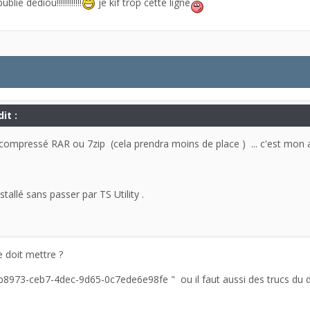
ie dediou!!!!!!!!!!!!
je kif trop cette ligne
it :
er compressé RAR ou 7zip (cela prendra moins de place ) ... c'est mo
tallé sans passer par TS Utility .
je doit mettre ?
b8973-ceb7-4dec-9d65-0c7ede6e98fe " ou il faut aussi des trucs du d