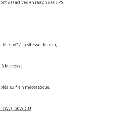
 sont désactivés en raison des FPS.
 de fond" à la vitesse du train,
à la vitesse.
plés au frein rhéostatique.
?v=zWvJTo0WD-U