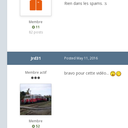
Rien dans les spams. :s
Membre
11
82 posts
Jrd31
Posted
May 11, 2016
Membre actif
bravo pour cette vidéo...
Membre
52