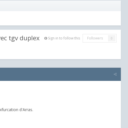
vec tgv duplex
Sign in to follow this
Followers
0
ifurcation d'Arras.