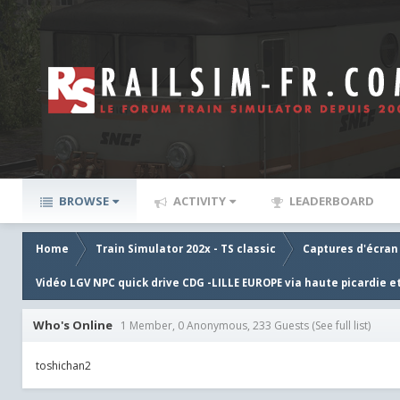
BROWSE
ACTIVITY
LEADERBOARD
Home
Train Simulator 202x - TS classic
Captures d'écran
Vidéo LGV NPC quick drive CDG -LILLE EUROPE via haute picardie e
Who's Online
1 Member, 0 Anonymous, 233 Guests
(See full list)
toshichan2