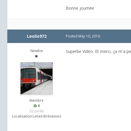
Bonne journée
Leolio972
Posted
May 10, 2016
Newbie
Superbe Vidéo. Et merci, ça m'a p
Membre
4
32 posts
Localisation:
Limeil-Brévannes