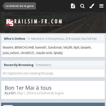
Le bistrot de la gare
Who's Online
11 Members, 0 Anonymous, 218 Guests
(See full list)
Maxime
BENACHCHAB
hanns61
Gardorian
VALERI
lilpit
laissele
João_nelson
christ9121
claude-sncb
Splatty
Recently Browsing
0 members
No registered users viewing this page.
Bon 1er Mai à tous
By
Jrd31
,
May 1, 2016
in
Le bistrot de la gare