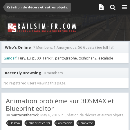
Création de décors et autres objets.
Who's Online
7 Members, 1 Anonymous, 56 Guests
(See full list)
Gandalf
Fury
Luigi500
Tarik P
pentographe
toshichan2
escalade
Recently Browsing
0 members
No registered users viewing this page.
Animation problème sur 3DSMAX et
Blueprint editor
By
banzaiontherock
,
May 6, 2016
in
Création de décors et autres objets.
3dsmax
blueprint editor
animation
problème