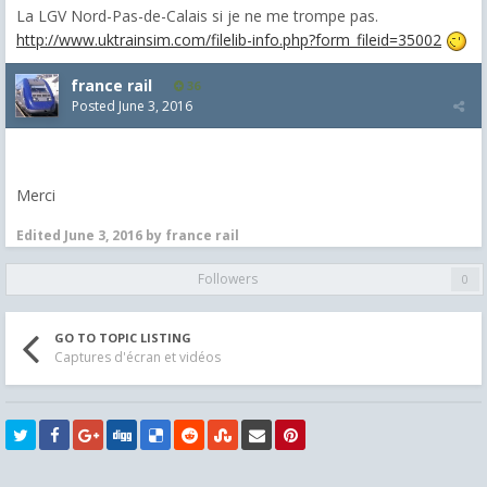
La LGV Nord-Pas-de-Calais si je ne me trompe pas.
http://www.uktrainsim.com/filelib-info.php?form_fileid=35002
france rail
36
Posted
June 3, 2016
Merci
Edited
June 3, 2016
by france rail
Followers
0
GO TO TOPIC LISTING
Captures d'écran et vidéos