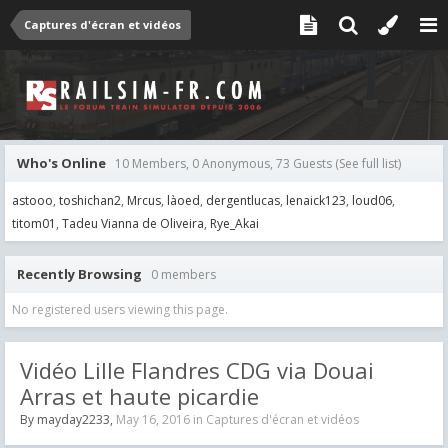
Captures d'écran et vidéos
Who's Online
10 Members, 0 Anonymous, 73 Guests
(See full list)
astooo
toshichan2
Mrcus
làoed
dergentlucas
lenaick123
loud06
titom01
Tadeu Vianna de Oliveira
Rye_Akai
Recently Browsing
0 members
No registered users viewing this page.
Vidéo Lille Flandres CDG via Douai
Arras et haute picardie
By
mayday2233
,
May 16, 2016
in
Captures d'écran et vidéos