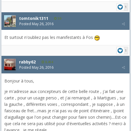
1
tomtonik1311
59
Posted
May 26, 2016
Et surtout n'oubliez pas les manifestants à Fos
1
rabby62
8,454
Posted
May 26, 2016
Bonjour à tous,
je m'adresse aux concepteurs de cette belle route , j'ai fait une
carte , pour un usage perso , et j'ai remarqué , à Martigues , sur
la gauche , différentes voies , correspondant , je suppose , à un
faisceau de fret....mais je n'ai pas vu de point d'itinéraire , (point
d'aiguillage que l'on peut changer pour faire son chemin)....Est-ce
que cela ne sera pas utilisé pour d'éventuelles activités ? merci à
l'avance , je me régale