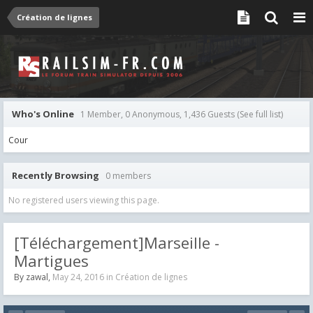
Création de lignes
Who's Online
1 Member, 0 Anonymous, 1,436 Guests
(See full list)
Cour
Recently Browsing
0 members
No registered users viewing this page.
[Téléchargement]Marseille -
Martigues
By
zawal
,
May 24, 2016
in
Création de lignes