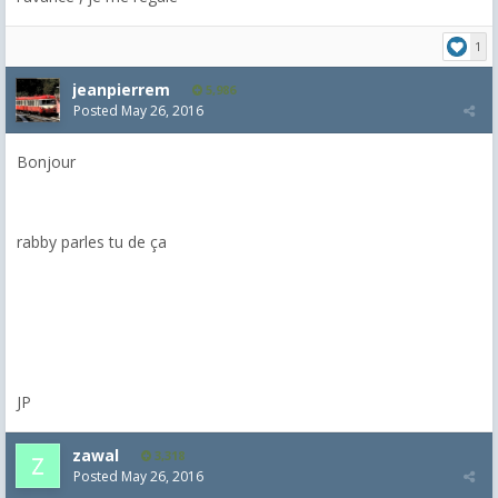
1
jeanpierrem
5,986
Posted
May 26, 2016
Bonjour
rabby parles tu de ça
JP
zawal
3,318
Posted
May 26, 2016