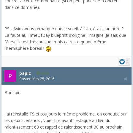
concret à cette communauté (si on peut parler de "concret"
dans ce domaine).
PS - Aviez-vous remarqué que le soleil, à 14h, était... au nord ?
La faute au TimeOfDay blueprint d'origine j'imagine. Je sais que
Marseille est très au sud, mais ça reste quand même
l'hémisphère boréal !
2
papic
1,372
Posted
May 25, 2016
Bonsoir,
J'ai réinstallé TS et toujours le même problème, en conduite sur
les deux scénarios , voie libre avant l'estaque au lieu du
ralentissement 60 et rappel de ralentissement 30 au prochain