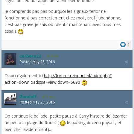
signal au lieu du rappel de ralentissement 60 :/
je comprends pas pas pourquoi les signaux terlor ne
fonctionnent pas correctement chez moi , bref j'abandonne,
c'est pas grave je sais ou ralentir maintenant avec tous mes
essais
1
cerbere22
4,385
Posted
May 25, 2016
Dispo également ici
http://forum.treinpunt.nl/index.php?
action=downloads;sa=view;down=6690
Gandalf
2,464
Posted
May 25, 2016
On continue la ballade, petite pause à Carry histoire de lézarder
un peu à la plage du Rouet (
le parking devenu payant, et
bien cher évidemment)....