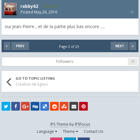
rabby62
8,454
Posted
May 26, 2016
oui Jean-Pierre , et de la partie plus bas encore .....
PREV
NEXT
Page 2 of 23
Followers
11
GO TO TOPIC LISTING
Création de lignes
IPS Theme
by
IPSFocus
Language
Theme
Contact Us