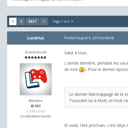
1
2
Page 1 of 2
NEXT
Lus0rius
Posted
August 6, 2016
(edited)
Grand Ancien
Salut à tous,
L'année dernière, pendant les vac
de mot
). Pour le dernier épisod
Le dernier Rail-trappage de la sa
Toussaint ou à Noël, en tout cas
Membre
682
2,038 posts
Localisation:
Suisse
Et voilà, l'été prochain, c'est dé