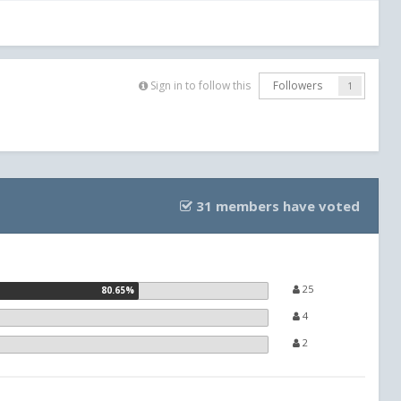
Sign in to follow this
Followers
1
31 members have voted
25
4
2