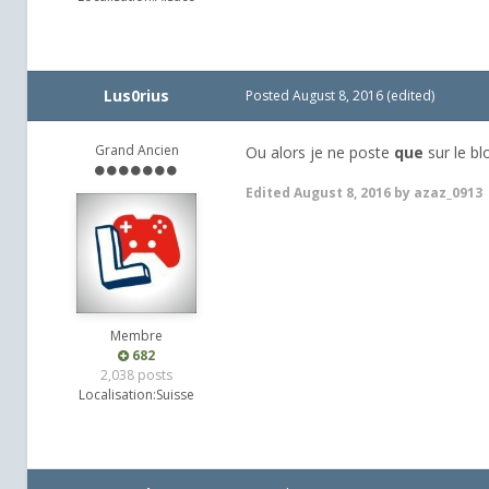
Lus0rius
Posted
August 8, 2016
(edited)
Grand Ancien
Ou alors je ne poste
que
sur le bl
Edited
August 8, 2016
by azaz_0913
Membre
682
2,038 posts
Localisation:
Suisse