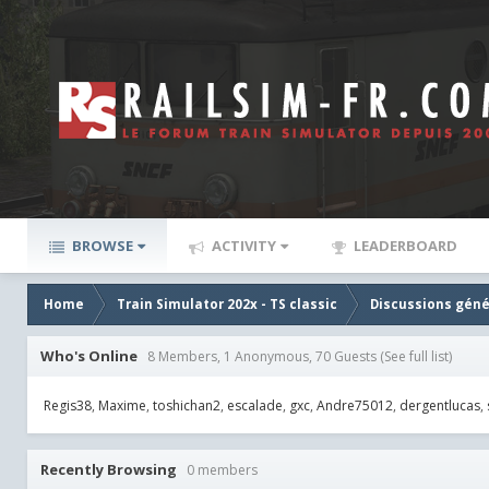
BROWSE
ACTIVITY
LEADERBOARD
Home
Train Simulator 202x - TS classic
Discussions géné
Who's Online
8 Members, 1 Anonymous, 70 Guests
(See full list)
Regis38
Maxime
toshichan2
escalade
gxc
Andre75012
dergentlucas
Recently Browsing
0 members