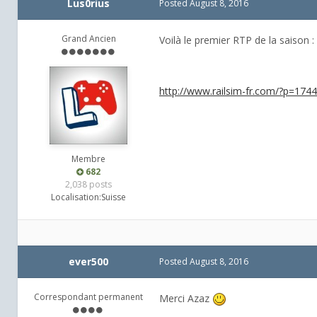
Lus0rius
Posted
August 8, 2016
Grand Ancien
Voilà le premier RTP de la saison :
http://www.railsim-fr.com/?p=1744
Membre
682
2,038 posts
Localisation:
Suisse
ever500
Posted
August 8, 2016
Correspondant permanent
Merci Azaz