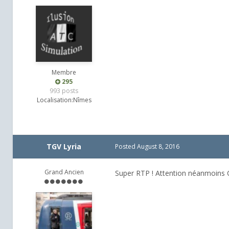
Membre
295
993 posts
Localisation:
Nîmes
TGV Lyria
Posted
August 8, 2016
Grand Ancien
Super RTP ! Attention néanmoins Ch