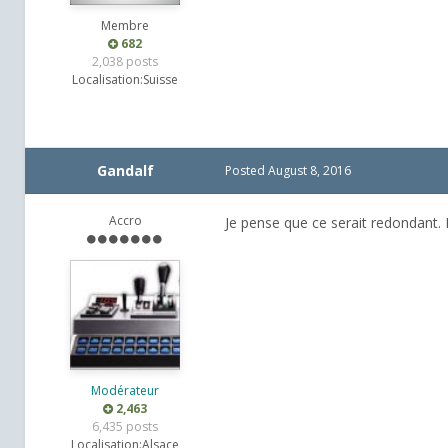
Membre
682
2,038 posts
Localisation:
Suisse
Gandalf
Posted
August 8, 2016
Accro
Je pense que ce serait redondant. 
Modérateur
2,463
6,435 posts
Localisation:
Alsace