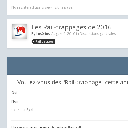
No registered users viewing this page.
Les Rail-trappages de 2016
By
Lus0rius
,
August 6, 2016
in
Discussions générales
Rail-trappage
1. Voulez-vous des "Rail-trappage" cette an
Oui
Non
Ca m'est égal
Please
sign in
or
register
to vote in this poll.