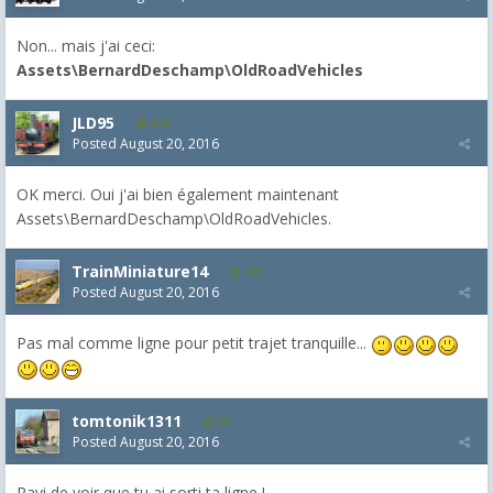
Non... mais j'ai ceci:
Assets\BernardDeschamp\OldRoadVehicles
JLD95
479
Posted
August 20, 2016
OK merci. Oui j'ai bien également maintenant
Assets\BernardDeschamp\OldRoadVehicles.
TrainMiniature14
235
Posted
August 20, 2016
Pas mal comme ligne pour petit trajet tranquille...
tomtonik1311
59
Posted
August 20, 2016
Ravi de voir que tu ai sorti ta ligne !