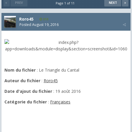
PREV
NEXT
Page 1 of 11
Roro45
818
Posted
August 19, 2016
Nom du fichier
: Le Triangle du Cantal
Auteur du fichier
:
Roro45
Date d'ajout du fichier
: 19 août 2016
Catégorie du fichier
:
Françaises