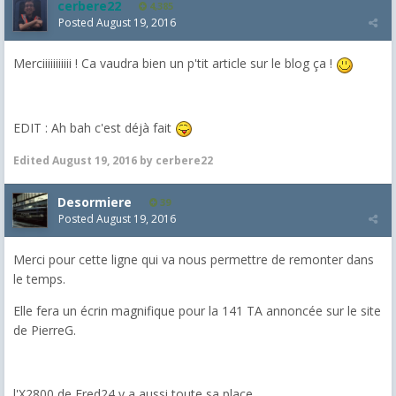
cerbere22
4,385
Posted
August 19, 2016
Merciiiiiiiiiii ! Ca vaudra bien un p'tit article sur le blog ça !
EDIT : Ah bah c'est déjà fait
Edited
August 19, 2016
by cerbere22
Desormiere
39
Posted
August 19, 2016
Merci pour cette ligne qui va nous permettre de remonter dans
le temps.
Elle fera un écrin magnifique pour la 141 TA annoncée sur le site
de PierreG.
l'X2800 de Fred24 y a aussi toute sa place.