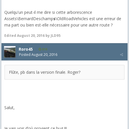
Quelqu'un peut-il me dire si cette arborescence
Assets\BernardDeschamp
s
\OldRoadVehicles est une erreur de
ma part ou bien est-elle nécessaire pour une autre route ?
Edited
August 20, 2016
by JLD95
Roro45
818
Posted
August 20, 2016
Flûte, pb dans la version finale. Roger?
Salut,
Je vais voir d’où provient ce bug !!!