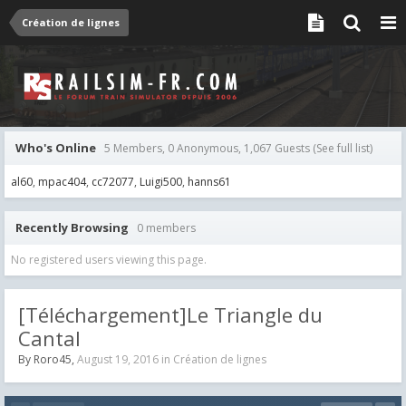
Création de lignes
Who's Online
5 Members, 0 Anonymous, 1,067 Guests
(See full list)
al60
mpac404
cc72077
Luigi500
hanns61
Recently Browsing
0 members
No registered users viewing this page.
[Téléchargement]Le Triangle du
Cantal
By
Roro45
,
August 19, 2016
in
Création de lignes