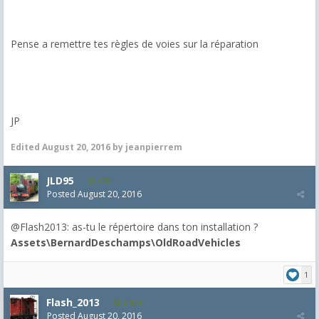
Pense a remettre tes règles de voies sur la réparation
JP
Edited
August 20, 2016
by jeanpierrem
JLD95
479
Posted
August 20, 2016
@Flash2013: as-tu le répertoire dans ton installation ?
Assets\BernardDeschamps\OldRoadVehicles
1
Flash_2013
2,074
Posted
August 20, 2016