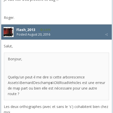
Roger.
Flash_2013
2,074
Posted
August 20, 2016
Salut,
Bonjour,
Quelqu'un peut-il me dire si cette arborescence
Assets\BernardDeschamp
s
\OldRoadVehicles est une erreur
de map part ou bien elle est nécessaire pour une autre
route ?
Les deux orthographes (avec et sans le 's') cohabitent bien chez
moi...