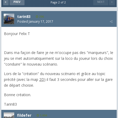
PREV
NEXT
Page 2 of 2
tarin83
296
Posted
January 17, 2017
Bonjour Felix T
Dans ma façon de faire je ne m'occupe pas des "marqueurs", le
jeu se met automatiquement sur la loco du joueur lors du choix
"conduire" le nouveau scénario.
Lors de la "création" du nouveau scénario et grâce au topic
précité (avec la map
2D
) il faut 3 secondes pour aller sur la gare
de départ choisie.
Bonne création.
Tarin83
fildefer
1,604