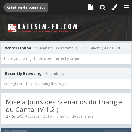
Création de scénarios
Who's Online
0 Members, 0 Anonymous, 1,240 Guests
(See full list)
There are no registered users currently online
Recently Browsing
0 members
No registered users viewing this page.
Mise à Jours des Scénarios du triangle
du Cantal (V 1.2 )
By
Roro45
,
August 24, 2016
in
Création de scénarios