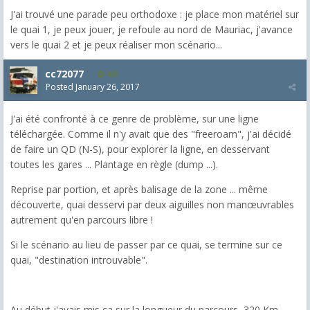
J'ai trouvé une parade peu orthodoxe : je place mon matériel sur
le quai 1, je peux jouer, je refoule au nord de Mauriac, j'avance
vers le quai 2 et je peux réaliser mon scénario...
cc72077
425
Posted
January 26, 2017
J'ai été confronté à ce genre de problème, sur une ligne
téléchargée. Comme il n'y avait que des "freeroam", j'ai décidé
de faire un QD (N-S), pour explorer la ligne, en desservant
toutes les gares ... Plantage en règle (dump ...).
Reprise par portion, et après balisage de la zone ... même
découverte, quai desservi par deux aiguilles non manœuvrables
autrement qu'en parcours libre !
Si le scénario au lieu de passer par ce quai, se termine sur ce
quai, "destination introuvable".
Au début j'avais mis ça sur la longueur du parcours, 320 Km.