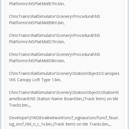
Platforms\NSPlatMidB7m.bin,
ChrisTrains\RailSimulator\Scenery\Procedural\NS
Platforms\NSPlatMidB8m.bin,
ChrisTrains\RailSimulator\Scenery\Procedural\NS
Platforms\NSPlatMidD7m.bin,
ChrisTrains\RailSimulator\Scenery\Procedural\NS
Platforms\NSPlatMidD8m.bin,
ChrisTrains\RailSimulator\Scenery\StationObjects\Canopies
\NS Canopy Loft Type 1.bin,
ChrisTrains\RailSimulator\Scenery\StationObjects\StationN
ameBoard\NS Station Name Board.bin,(Track Item) on tile
Tracks.bin,,,
Developer\JYM26\railnetwork\sncf_signaux\sncf\sncf_feux\
sig_sncf_r60_n_c_1v.bin,(Track Item) on tile Tracks.bin,,,