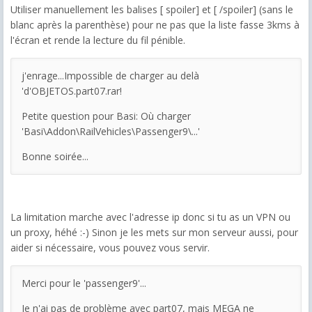
Utiliser manuellement les balises [ spoiler] et [ /spoiler] (sans le
blanc après la parenthèse) pour ne pas que la liste fasse 3kms à
l'écran et rende la lecture du fil pénible.
j'enrage...Impossible de charger au delà
'd'OBJETOS.part07.rar!
Petite question pour Basi: Où charger
'Basi\Addon\RailVehicles\Passenger9\...'
Bonne soirée...
La limitation marche avec l'adresse ip donc si tu as un VPN ou
un proxy, héhé :-) Sinon je les mets sur mon serveur aussi, pour
aider si nécessaire, vous pouvez vous servir.
Merci pour le 'passenger9'...
Je n'ai pas de problème avec part07, mais MEGA ne