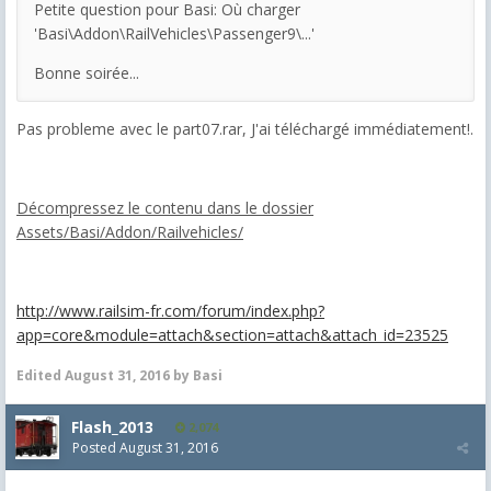
Petite question pour Basi: Où charger
'Basi\Addon\RailVehicles\Passenger9\...'
Bonne soirée...
Pas probleme avec le part07.rar, J'ai téléchargé immédiatement!.
Décompressez le contenu dans le dossier
Assets/Basi/Addon/Railvehicles/
http://www.railsim-fr.com/forum/index.php?
app=core&module=attach&section=attach&attach_id=23525
Edited
August 31, 2016
by Basi
Flash_2013
2,074
Posted
August 31, 2016