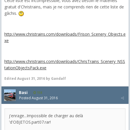
Cette liste est incompressible, vous avez besoin le matériels
gratuit d'Christrains, mais je ne comprends rien de cette liste de
gâchis.
http://www.christrains.com/downloads/Frison_Scenery_Objects.e
xe
http://www.christrains.com/downloads/ChrisTrains_Scenery_NSS
tationObjectsPack.exe
Edited
August 31, 2016
by Gandalf
Basi
158
Posted
August 31, 2016
j'enrage...Impossible de charger au delà
'd'OBJETOS.part07.rar!