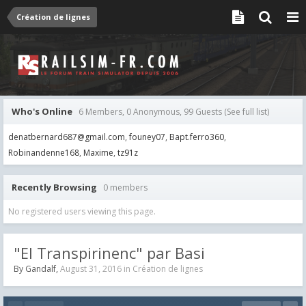
Création de lignes
Who's Online
6 Members, 0 Anonymous, 99 Guests
(See full list)
denatbernard687@gmail.com
founey07
Bapt.ferro360
Robinandenne168
Maxime
tz91z
Recently Browsing
0 members
No registered users viewing this page.
"El Transpirinenc" par Basi
By
Gandalf
,
August 31, 2016
in
Création de lignes