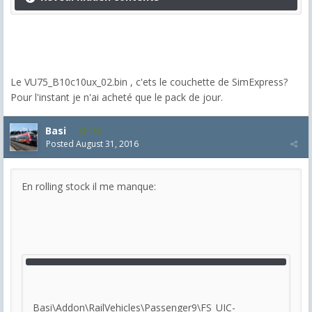
Le VU75_B10c10ux_02.bin , c'ets le couchette de SimExpress?
Pour l'instant je n'ai acheté que le pack de jour.
Basi
158
Posted
August 31, 2016
En rolling stock il me manque:
Basi\Addon\RailVehicles\Passenger9\FS_UIC-