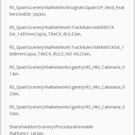
RS_Spain\Scenery\RailNetWork\signals\Spain\SP_Mod_Feat
hers\IndDir_Izq.bin,
RS_Spain\Scenery\RailNetWork\TrackRules\MARMITA
Ext_1435mmCajoa_TRACK_RULE.bin,
RS_Spain\Scenery\RailNetWork\TrackRules\MARMITAExt_1
668mmCajoa_TRACK_RULE_NO HILO.bin,
RS_Spain\Scenery\Railnetworks\gantry\RS_Hilo_Catenaria_0
1.bin,
RS_Spain\Scenery\Railnetworks\gantry\RS_Hilo_Catenaria_0
2.bin,
RS_Spain\Scenery\Railnetworks\gantry\RS_Hilo_Catenaria_0
3.bin,
Sharsh\Addon\Scenery\Procedural\Invisible
Platform1_UA.bin,