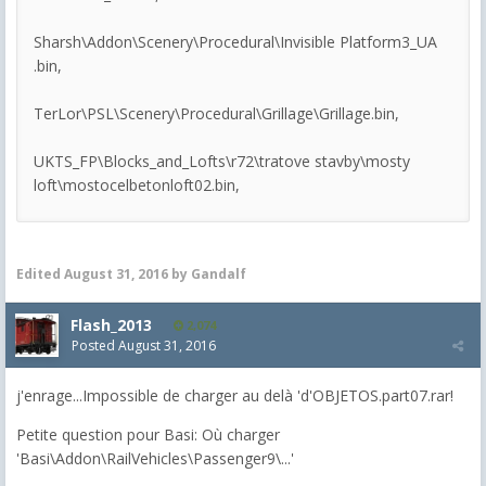
Sharsh\Addon\Scenery\Procedural\Invisible Platform3_UA
.bin,
TerLor\PSL\Scenery\Procedural\Grillage\Grillage.bin,
UKTS_FP\Blocks_and_Lofts\r72\tratove stavby\mosty
loft\mostocelbetonloft02.bin,
Edited
August 31, 2016
by Gandalf
Flash_2013
2,074
Posted
August 31, 2016
j'enrage...Impossible de charger au delà 'd'OBJETOS.part07.rar!
Petite question pour Basi: Où charger
'Basi\Addon\RailVehicles\Passenger9\...'