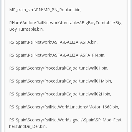
MR_train_sim\PN\MR_PN_Roulant.bin,
RHam\Addon\RailNetwork\turntables\BigBoyTurntable\Big
Boy Turntable.bin,
RS_Spain\RailNetwork\ASFA\BALIZA_ASFA.bin,
RS_Spain\RailNetwork\ASFA\BALIZA_ASFA_PN.bin,
RS_Spain\Scenery\Procedural\Cajoa_tunelwall01.bin,
RS_Spain\Scenery\Procedural\Cajoa_tunelwall01M.bin,
RS_Spain\Scenery\Procedural\Cajoa_tunelwall02H.bin,
RS_Spain\Scenery\RailNetWork\Junctions\Motor_1668.bin,
RS_Spain\Scenery\RailNetWork\signals\Spain\SP_Mod_Feat
hers\IndDir_Der.bin,