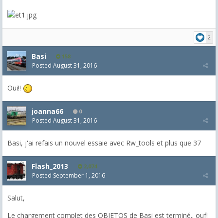
2
Basi
158
Posted
August 31, 2016
Oui!!
joanna66
0
Posted
August 31, 2016
Basi, j'ai refais un nouvel essaie avec Rw_tools et plus que 37
Flash_2013
2,074
Posted
September 1, 2016
Salut,
Le chargement complet des OBJETOS de Basi est terminé.. ouf!