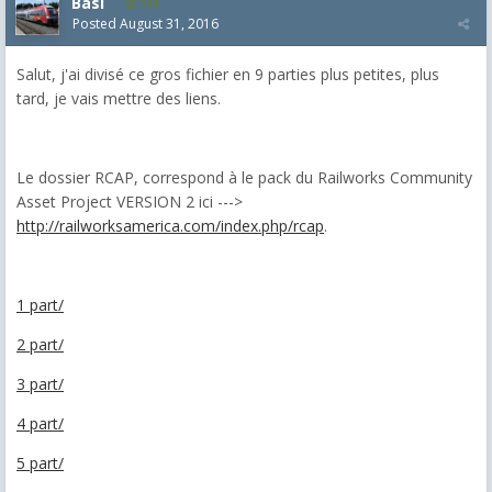
Basi
158
Posted
August 31, 2016
Salut, j'ai divisé ce gros fichier en 9 parties plus petites, plus
tard, je vais mettre des liens.
Le dossier RCAP, correspond à le pack du Railworks Community
Asset Project VERSION 2 ici --->
http://railworksamerica.com/index.php/rcap
.
1 part/
2 part/
3 part/
4 part/
5 part/