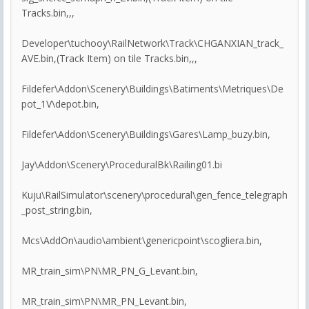
Tracks.bin,,,
Developer\tuchooy\RailNetwork\Track\CHGANXIAN_track_
AVE.bin,(Track Item) on tile Tracks.bin,,,
Fildefer\Addon\Scenery\Buildings\Batiments\Metriques\De
pot_1V\depot.bin,
Fildefer\Addon\Scenery\Buildings\Gares\Lamp_buzy.bin,
Jay\Addon\Scenery\ProceduralBk\Railing01.bi
Kuju\RailSimulator\scenery\procedural\gen_fence_telegraph
_post_string.bin,
Mcs\AddOn\audio\ambient\genericpoint\scogliera.bin,
MR_train_sim\PN\MR_PN_G_Levant.bin,
MR_train_sim\PN\MR_PN_Levant.bin,