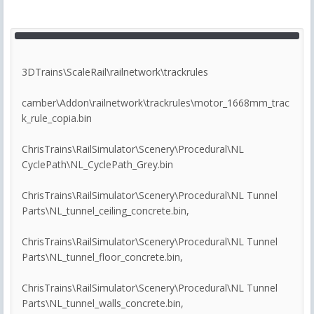
3DTrains\ScaleRail\railnetwork\trackrules
camber\Addon\railnetwork\trackrules\motor_1668mm_trac
k_rule_copia.bin
ChrisTrains\RailSimulator\Scenery\Procedural\NL
CyclePath\NL_CyclePath_Grey.bin
ChrisTrains\RailSimulator\Scenery\Procedural\NL Tunnel
Parts\NL_tunnel_ceiling_concrete.bin,
ChrisTrains\RailSimulator\Scenery\Procedural\NL Tunnel
Parts\NL_tunnel_floor_concrete.bin,
ChrisTrains\RailSimulator\Scenery\Procedural\NL Tunnel
Parts\NL_tunnel_walls_concrete.bin,