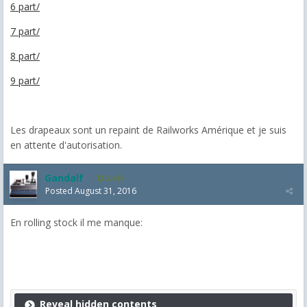
6 part/
7 part/
8 part/
9 part/
Les drapeaux sont un repaint de Railworks Amérique et je suis
en attente d'autorisation.
Gandalf
2,463
Posted
August 31, 2016
En rolling stock il me manque:
Reveal hidden contents