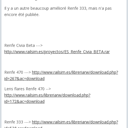
Il y a un autre beaucoup amélioré Renfe 333, mais n'a pas
encore été publiée.
Renfe Civia Beta --->
http://www.railsim.es/proyectos/ES_Renfe_Civia_BETA.rar
Renfe 470 --->
http://www.railsim.es/libreriarw/download.php?
id=267&ac=download
Lens flares Renfe 470 -->
http://www.railsim.es/libreriarw/download.php?
id=172&ac=download
Renfe 333 --->
http://www.railsim.es/libreriarw/download.php?