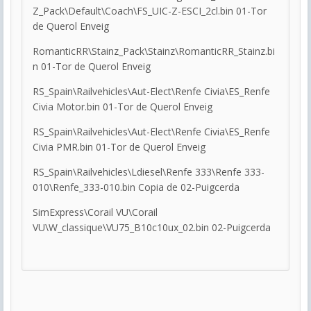
Z_Pack\Default\Coach\FS_UIC-Z-ESCI_2cl.bin 01-Tor
de Querol Enveig
RomanticRR\Stainz_Pack\Stainz\RomanticRR_Stainz.bi
n 01-Tor de Querol Enveig
RS_Spain\Railvehicles\Aut-Elect\Renfe Civia\ES_Renfe
Civia Motor.bin 01-Tor de Querol Enveig
RS_Spain\Railvehicles\Aut-Elect\Renfe Civia\ES_Renfe
Civia PMR.bin 01-Tor de Querol Enveig
RS_Spain\Railvehicles\Ldiesel\Renfe 333\Renfe 333-
010\Renfe_333-010.bin Copia de 02-Puigcerda
SimExpress\Corail VU\Corail
VU\W_classique\VU75_B10c10ux_02.bin 02-Puigcerda