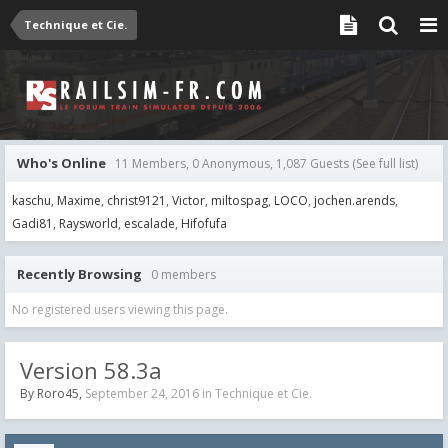
Technique et Cie.
Who's Online
11 Members, 0 Anonymous, 1,087 Guests
(See full list)
kaschu
Maxime
christ9121
Victor
miltospag
LOCO
jochen.arends
Gadi81
Raysworld
escalade
Hifofufa
Recently Browsing
0 members
No registered users viewing this page.
Version 58.3a
By
Roro45
,
September 24, 2016
in
Technique et Cie.