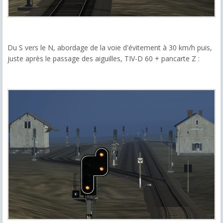
Du S vers le N, abordage de la voie d'évitement à 30 km/h puis,
juste après le passage des aiguilles, TIV-D 60 + pancarte Z :