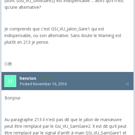
(donc (Gsi_VU_SAMGare2) est indispensable ... alors qu'il n'est
qu'une alternative?
Je comprends que c'est GSI_VU_Jalon_Gare1 qui est
indispensable, ou son alternative. Sans doute le Warning est
plutôt en 213 je pense.
Cdlt
henrion
101
Posted
November 16, 2016
Bonjour.
Au paragraphe 213 il n'est pas dit que le jalon de manœuvre
peut être remplacé par le Gsi_VU_SamGare2. Il est dit qu'il peut
être remplacé par le signal d'arrêt à main GSi_VU_SamGare1 et