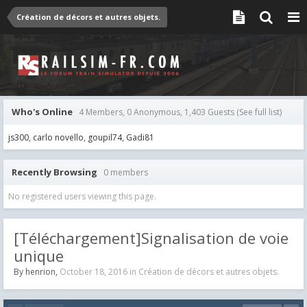
Création de décors et autres objets.
Who's Online
4 Members, 0 Anonymous, 1,403 Guests
(See full list)
js300
carlo novello
goupil74
Gadi81
Recently Browsing
0 members
No registered users viewing this page.
[Téléchargement]Signalisation de voie
unique
By
henrion
,
October 18, 2016
in
Création de décors et autres objets.