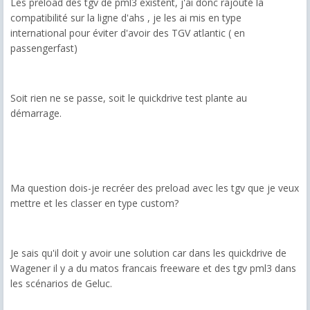
Les preload des tgv de pml3 existent, j'ai donc rajouté la
compatibilité sur la ligne d'ahs , je les ai mis en type
international pour éviter d'avoir des TGV atlantic ( en
passengerfast)
Soit rien ne se passe, soit le quickdrive test plante au
démarrage.
Ma question dois-je recréer des preload avec les tgv que je veux
mettre et les classer en type custom?
Je sais qu'il doit y avoir une solution car dans les quickdrive de
Wagener il y a du matos francais freeware et des tgv pml3 dans
les scénarios de Geluc.