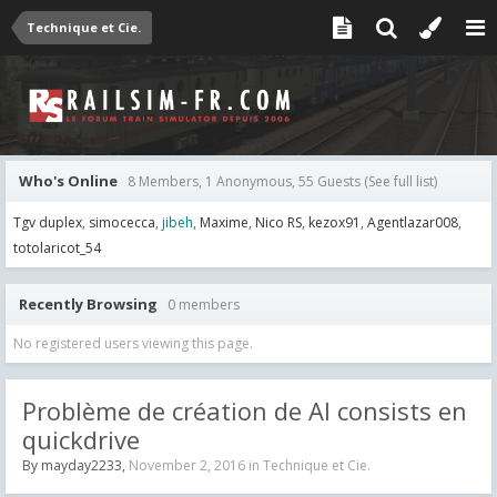
Technique et Cie.
Who's Online
8 Members, 1 Anonymous, 55 Guests
(See full list)
Tgv duplex
simocecca
jibeh
Maxime
Nico RS
kezox91
Agentlazar008
totolaricot_54
Recently Browsing
0 members
No registered users viewing this page.
Problème de création de AI consists en
quickdrive
By
mayday2233
,
November 2, 2016
in
Technique et Cie.