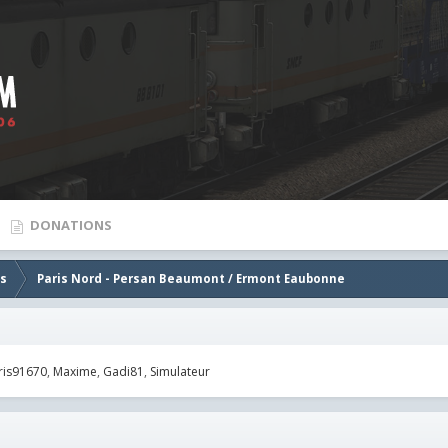
DONATIONS
es
Paris Nord - Persan Beaumont / Ermont Eaubonne
ris91670
Maxime
Gadi81
Simulateur