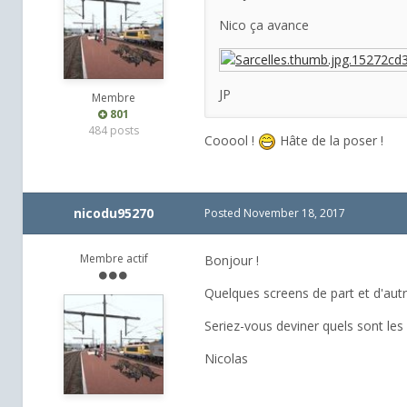
Nico ça avance
JP
Membre
801
484 posts
Cooool !
Hâte de la poser !
nicodu95270
Posted
November 18, 2017
Membre actif
Bonjour !
Quelques screens de part et d'autre 
Seriez-vous deviner quels sont les 
Nicolas