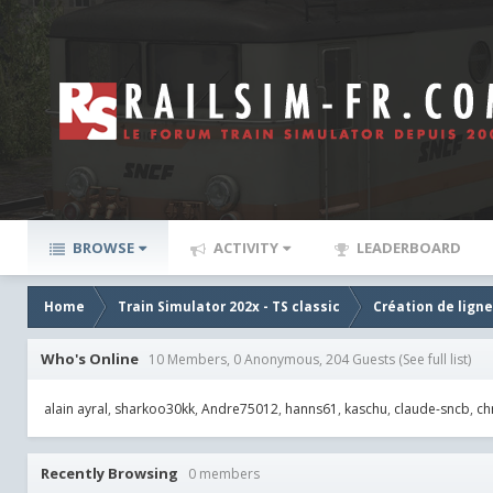
BROWSE
ACTIVITY
LEADERBOARD
Home
Train Simulator 202x - TS classic
Création de lign
Who's Online
10 Members, 0 Anonymous, 204 Guests
(See full list)
alain ayral
sharkoo30kk
Andre75012
hanns61
kaschu
claude-sncb
ch
Recently Browsing
0 members