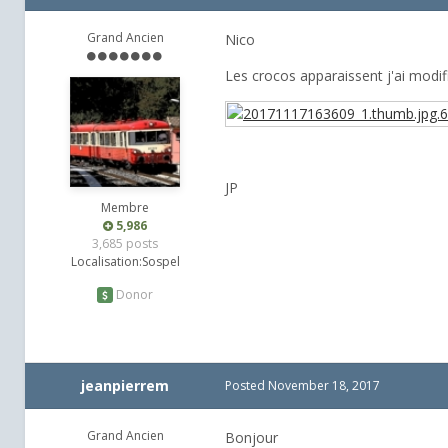
Grand Ancien
Nico
Les crocos apparaissent j'ai modifié
JP
Membre
5,986
3,685 posts
Localisation:
Sospel
Donor
jeanpierrem
Posted
November 18, 2017
Grand Ancien
Bonjour