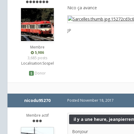
Nico ça avance
JP
Membre
5,986
3,685 posts
Localisation:
Sospel
Donor
nicodu95270
Posted
November 18, 2017
Membre actif
il y a une heure, jeanpierrem
Bonjour