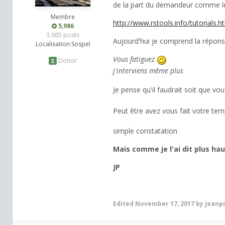
de la part du demandeur comme le
Membre
http://www.rstools.info/tutorials.h
5,986
3,685 posts
Aujourd'hui je comprend la répon
Localisation:
Sospel
Vous fatiguez
Donor
j'interviens même plus
Je pense qu'il faudrait soit que v
Peut être avez vous fait votre tem
simple constatation
Mais comme je l'ai dit plus hau
JP
Edited
November 17, 2017
by jeanp