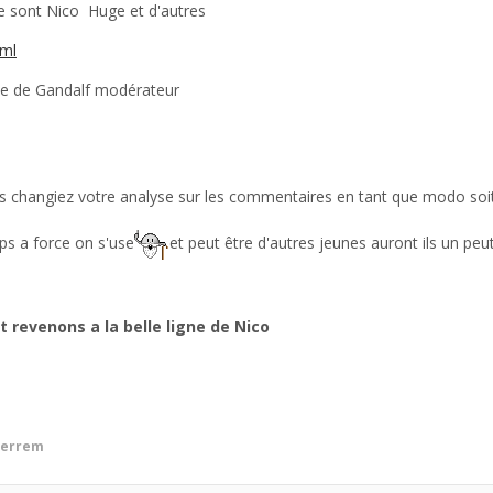
 sont Nico Huge et d'autres
tml
se de Gandalf modérateur
ous changiez votre analyse sur les commentaires en tant que modo soi
ps a force on s'use
et peut être d'autres jeunes auront ils un pe
t revenons a la belle ligne de Nico
ierrem