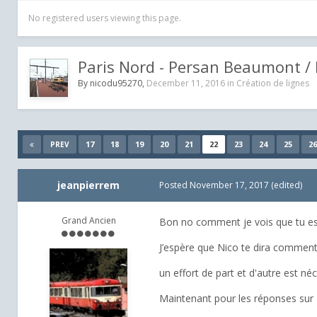
No registered users viewing this page.
Paris Nord - Persan Beaumont 
By
nicodu95270
,
December 11, 2016
in
Création de lignes
17
18
19
20
21
22
23
24
25
26
PREV
jeanpierrem
Posted
November 17, 2017
(edited)
Grand Ancien
Bon no comment je vois que tu es 
J’espère que Nico te dira comment 
un effort de part et d'autre est né
Maintenant pour les réponses sur RW