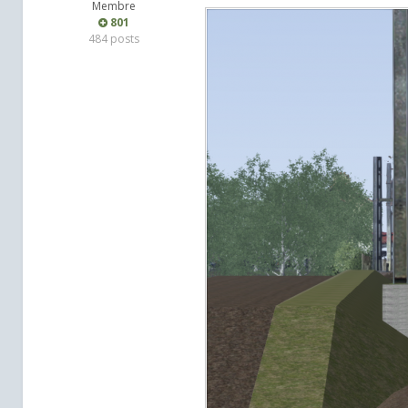
Membre
801
484 posts