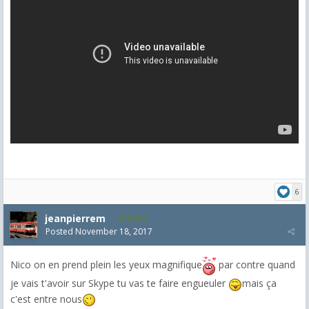
6
jeanpierrem
5,986
Posted
November 18, 2017
Nico on en prend plein les yeux magnifique
par contre quand
je vais t'avoir sur Skype tu vas te faire engueuler
mais ça
c'est entre nous