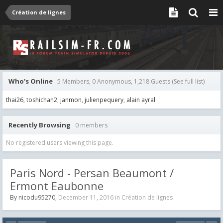
Création de lignes
Who's Online
5 Members, 0 Anonymous, 1,218 Guests
(See full list)
thai26
toshichan2
janmon
julienpequery
alain ayral
Recently Browsing
0 members
No registered users viewing this page.
Paris Nord - Persan Beaumont /
Ermont Eaubonne
By
nicodu95270
,
December 11, 2016
in
Création de lignes