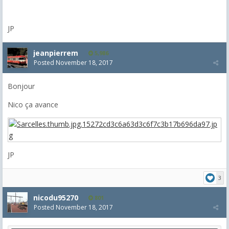
JP
jeanpierrem
5,986
Posted
November 18, 2017
Bonjour
Nico ça avance
JP
3
nicodu95270
801
Posted
November 18, 2017