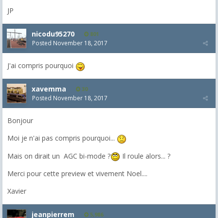
JP
nicodu95270
801
Posted
November 18, 2017
J'ai compris pourquoi
xavemma
30
Posted
November 18, 2017
Bonjour
Moi je n'ai pas compris pourquoi...
Mais on dirait un AGC bi-mode ?
Il roule alors... ?
Merci pour cette preview et vivement Noel....
Xavier
jeanpierrem
5,986