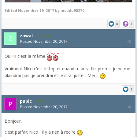
Edited
November 19, 2017
by nicodu95270
8
1
zawal
3,318
Posted
November 20, 2017
Oui !!!! c'est la même
Vraiment Nico c'est le top et quand tu aura fini,promis je ne me
plaindrai pas ,je prendrai et je dirai juste... Merci
1
papic
1,372
Posted
November 20, 2017
Bonjour,
c'est parfait Nico , il y a rien à redire