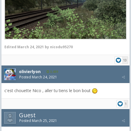
Edited
March 24, 2021
by nicodu95270
13
olivierlyon
3,489
Posted
March 24, 2021
c'est chouette Nico , aller tu tiens le bon bout
1
Guest
Posted
March 25, 2021