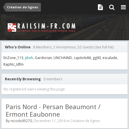
Création de lignes
Who's Online
8 Members, 2 Anonymous, 52 Guests
(See full list)
EnZone_113
jibeh
Gardorian
UNCHAIND
capitole86
gg90
escalade
Raphtc_Idfm
Recently Browsing
0 members
No registered users viewing this page.
Paris Nord - Persan Beaumont /
Ermont Eaubonne
By
nicodu95270
,
December 11, 2016
in
Création de lignes