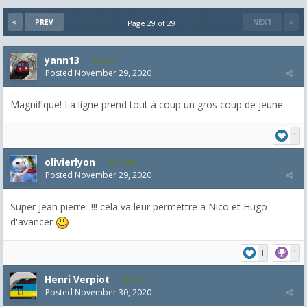
PREV
NEXT
Page 29 of 29
yann13
950
Posted
November 29, 2020
Magnifique! La ligne prend tout à coup un gros coup de jeune
1
olivierlyon
3,489
Posted
November 29, 2020
Super jean pierre !!! cela va leur permettre a Nico et Hugo
d'avancer
1
1
Henri Verpiot
229
Posted
November 30, 2020