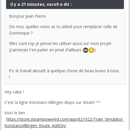
il y a 27 minutes, vsco9 a dit :
Bonjour Jean Pierre
Dis moi, quelles voies as tu utilisé pour remplacer celle de
Dominique ?
Elles sont top je pense les utiliser aussi sur mon projet
(j'aimerais t'en parler en privé d'ailleurs
)
Ps: le travail aboutit à quelque chose de beau bravo à tous
!
Hey salut !
C'est la ligne Konstanz-Villingen dispo sur Steam ^^
Voici le lien
:
https://store.steampowered.com/app/621922/Train_Simulator_
KonstanzVillingen_Route_AddOn/