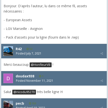
Bonjour. D'après l'auteur, lu dans ce même fil, assets
nécessaires :
- European Assets
- LGV Marseille - Avignon
- Pack d'assets pour la ligne (fourni dans le .rwp)
R42
52
Posted
July 7, 2021
Merci beaucoup
!
@HonfleurVB
doudax938
1
Posted
November 11, 2021
Salut
très belle ligne H
@nicodu95270
pecb
153
Posted
April 19, 2022