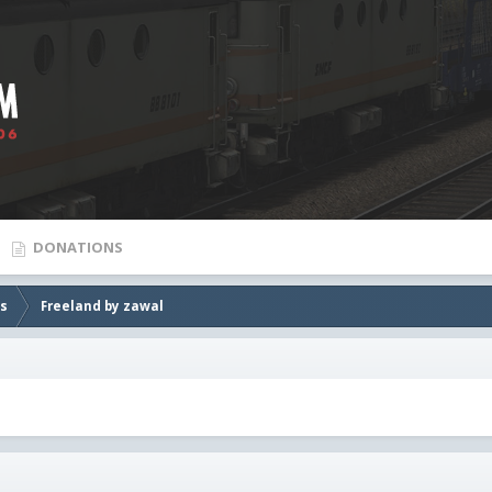
DONATIONS
es
Freeland by zawal