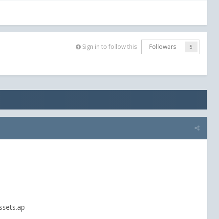
Sign in to follow this
Followers
5
ssets.ap