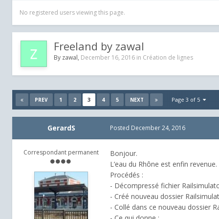
No registered users viewing this page.
Freeland by zawal
By
zawal
,
December 16, 2016
in
Création de lignes
1
2
3
4
5
Page 3 of 5
PREV
NEXT
GerardS
Posted
December 24, 2016
Correspondant permanent
Bonjour.
L’eau du Rhône est enfin revenue.
Procédés :
- Décompressé fichier Railsimula
- Créé nouveau dossier Railsimul
- Collé dans ce nouveau dossier R
- Ce qui donne :