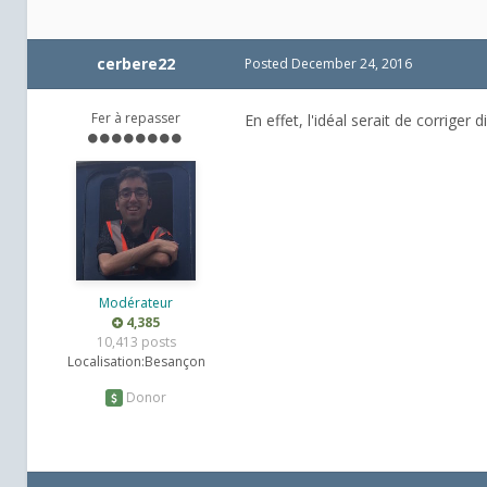
cerbere22
Posted
December 24, 2016
Fer à repasser
En effet, l'idéal serait de corriger 
Modérateur
4,385
10,413 posts
Localisation:
Besançon
Donor