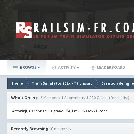
BROWSE
ACTIVITY
LEADERBOARD
Home
Train Simulator 202x - TS classic
Création de lign
Who's Online
6 Members, 1 Anonymous, 1,230 Guests
(See full list)
Antoninjt
Gardorian
La grenouille
tim33
kezox91
coco
Recently Browsing
0 members