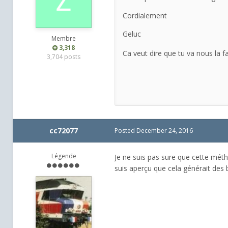
Cordialement
Geluc
Membre
3,318
Ca veut dire que tu va nous la fai
3,704 posts
cc72077
Posted
December 24, 2016
Légende
Je ne suis pas sure que cette mét
suis aperçu que cela générait des