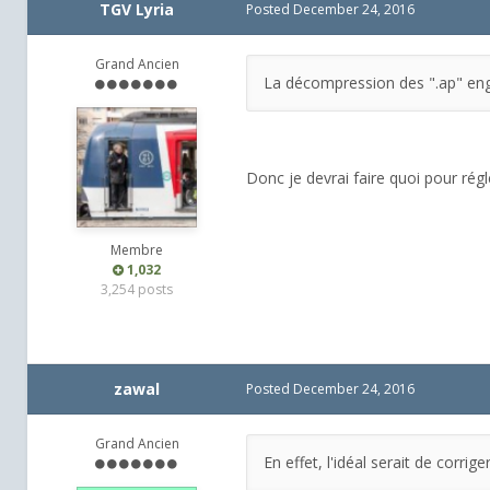
TGV Lyria
Posted
December 24, 2016
Grand Ancien
La décompression des ".ap" enge
Donc je devrai faire quoi pour rég
Membre
1,032
3,254 posts
zawal
Posted
December 24, 2016
Grand Ancien
En effet, l'idéal serait de corrig