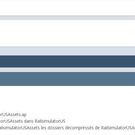
torUSAssets.ap
atorUSAssets dans RailsimulatorUS
ailsimulatorUSAssets les dossiers décompressés de RailsimulatorUSA