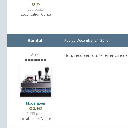
35
257 posts
Localisation:
Corse
Gandalf
Posted
December 24, 2016
Accro
Bon, recopier tout le répertoire dé
Modérateur
2,463
6,435 posts
Localisation:
Alsace