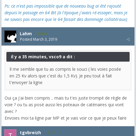
Ps: ce n'est pas impossible que de nouveau bug ai été rajouté
depuis le passage en 64 Bit (à l'époque j'avais ré-essayer, mais je
ne savais pas encore que le 64 faisait des dommage collatéraux)
Lahm
540
Posted
March 3, 2019
il y a 35 minutes, vsco9 a dit :
Il me semble que tu as compris le souci ( les voies posée
en 25 Kv alors que c'est du 1,5 Kv). Je peu tout à fait
t'envoyer la ligne
Oui ça j'ai bien compris .. mais tu t'es juste trompé de règle de
voie ? ou tu as posé aussi les poteaux de caténaires qui vont
avec ?
Envoies moi ta ligne par MP et je vais voir ce que je peux faire
tgvbreizh
17