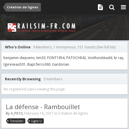
Création de lignes
Who's Online
9 Members, 1 Anonymous, 151 Guests
(See full list)
benjamin diepvens
tim33
FONT1954
PATOCHE42
VonRondstadd
kr ray
tgvreseau501
Bapt.ferro360
Gardorian
Recently Browsing
0 members
No registered users viewing this page.
La défense - Rambouillet
By
A_PK10
,
February 16, 2017
in
Création de lignes
Transilien
Ligne U