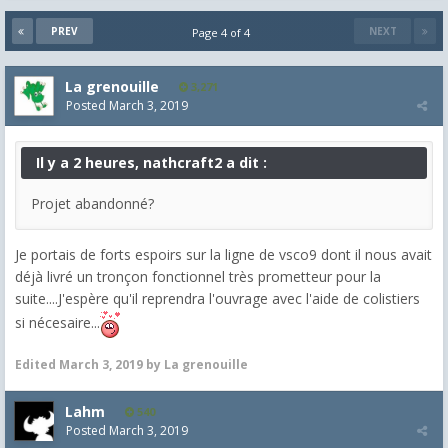
PREV
NEXT
Page 4 of 4
La grenouille
3,271
Posted
March 3, 2019
Il y a 2 heures, nathcraft2 a dit :
Projet abandonné?
Je portais de forts espoirs sur la ligne de vsco9 dont il nous avait
déjà livré un tronçon fonctionnel très prometteur pour la
suite....J'espère qu'il reprendra l'ouvrage avec l'aide de colistiers
si nécesaire...
Edited
March 3, 2019
by La grenouille
Lahm
540
Posted
March 3, 2019