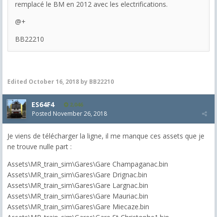
remplacé le BM en 2012 avec les electrifications.
@+
BB22210
Edited
October 16, 2018
by BB22210
ES64F4
2,046
Posted
November 26, 2018
Je viens de télécharger la ligne, il me manque ces assets que je
ne trouve nulle part :
Assets\MR_train_sim\Gares\Gare Champaganac.bin
Assets\MR_train_sim\Gares\Gare Drignac.bin
Assets\MR_train_sim\Gares\Gare Largnac.bin
Assets\MR_train_sim\Gares\Gare Mauriac.bin
Assets\MR_train_sim\Gares\Gare Miecaze.bin