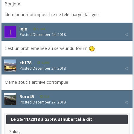
Bonjour
Idem pour moi impossible de télécharger la ligne.
jeje
1,304
Posted
December 24, 2018
c'est un problème liée au serveur du forum
cbf78
4,099
Posted
December 24, 2018
Meme soucis archive corrompue
Roro45
818
Posted
December 27, 2018
Le 26/11/2018 à 23:49, sthubertal a dit :
Salut,