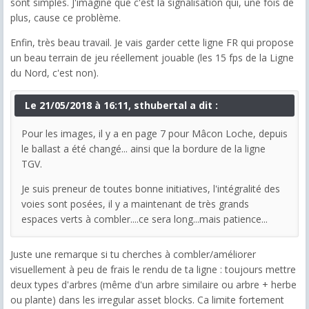
sont simples. J'imagine que c'est la signalisation qui, une fois de
plus, cause ce problème.
Enfin, très beau travail. Je vais garder cette ligne FR qui propose
un beau terrain de jeu réellement jouable (les 15 fps de la Ligne
du Nord, c'est non).
Le ‎21‎/‎05‎/‎2018 à 16:11, sthubertal a dit :
Pour les images, il y a en page 7 pour Mâcon Loche, depuis
le ballast a été changé... ainsi que la bordure de la ligne
TGV.
Je suis preneur de toutes bonne initiatives, l'intégralité des
voies sont posées, il y a maintenant de très grands
espaces verts à combler....ce sera long...mais patience...
Juste une remarque si tu cherches à combler/améliorer
visuellement à peu de frais le rendu de ta ligne : toujours mettre
deux types d'arbres (même d'un arbre similaire ou arbre + herbe
ou plante) dans les irregular asset blocks. Ca limite fortement