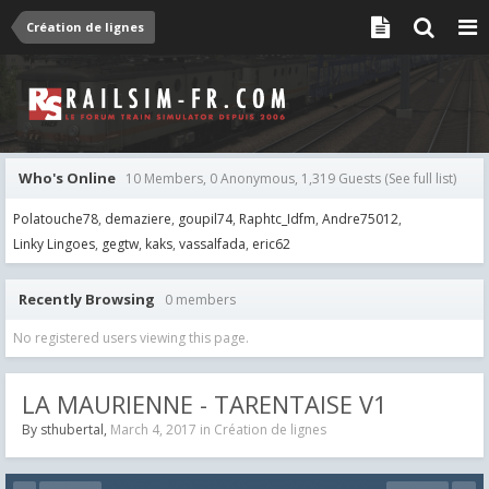
Création de lignes
Who's Online
10 Members, 0 Anonymous, 1,319 Guests
(See full list)
Polatouche78
demaziere
goupil74
Raphtc_Idfm
Andre75012
Linky Lingoes
gegtw
kaks
vassalfada
eric62
Recently Browsing
0 members
No registered users viewing this page.
LA MAURIENNE - TARENTAISE V1
By
sthubertal
,
March 4, 2017
in
Création de lignes