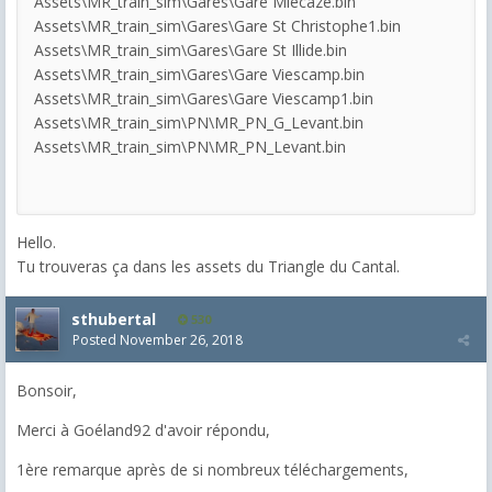
Assets\MR_train_sim\Gares\Gare Miecaze.bin
Assets\MR_train_sim\Gares\Gare St Christophe1.bin
Assets\MR_train_sim\Gares\Gare St Illide.bin
Assets\MR_train_sim\Gares\Gare Viescamp.bin
Assets\MR_train_sim\Gares\Gare Viescamp1.bin
Assets\MR_train_sim\PN\MR_PN_G_Levant.bin
Assets\MR_train_sim\PN\MR_PN_Levant.bin
Hello.
Tu trouveras ça dans les assets du Triangle du Cantal.
sthubertal
530
Posted
November 26, 2018
Bonsoir,
Merci à Goéland92 d'avoir répondu,
1ère remarque après de si nombreux téléchargements,