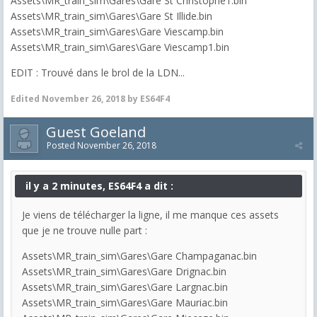
Assets\MR_train_sim\Gares\Gare St Christophe1.bin
Assets\MR_train_sim\Gares\Gare St Illide.bin
Assets\MR_train_sim\Gares\Gare Viescamp.bin
Assets\MR_train_sim\Gares\Gare Viescamp1.bin
EDIT : Trouvé dans le brol de la LDN...
Edited
November 26, 2018
by ES64F4
Guest Goeland
Posted
November 26, 2018
il y a 2 minutes, ES64F4 a dit :
Je viens de télécharger la ligne, il me manque ces assets
que je ne trouve nulle part :
Assets\MR_train_sim\Gares\Gare Champaganac.bin
Assets\MR_train_sim\Gares\Gare Drignac.bin
Assets\MR_train_sim\Gares\Gare Largnac.bin
Assets\MR_train_sim\Gares\Gare Mauriac.bin