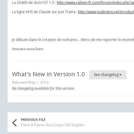
La Z6400 de dom107 1.3 :
http://www.railsim-fr.com/forum/index.php
La ligne AHS de Claude sur Just Trains :
http://www.justtrains.net/product
Je débute dans le création de scénario... Merci de me reporter le moindr
Amusez-vous bien.
What's New in Version
1.0
See changelog
Released
May 1, 2016
No changelog available for this version.
PREVIOUS FILE
Paris-St Pierre des Corps-TGV Duplex