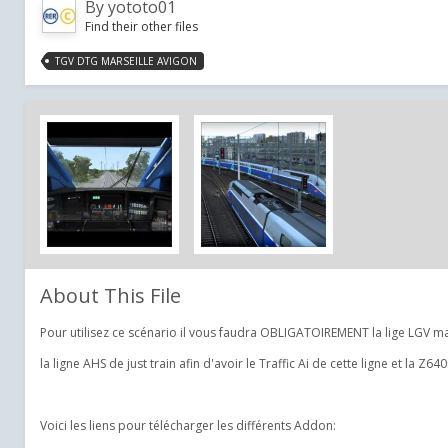
By
yototo01
Find their other files
TGV DTG MARSEILLE AVIGON
About This File
Pour utilisez ce scénario il vous faudra OBLIGATOIREMENT la lige LGV m
la ligne AHS de just train afin d'avoir le Traffic Ai de cette ligne et la Z
Voici les liens pour télécharger les différents Addon: