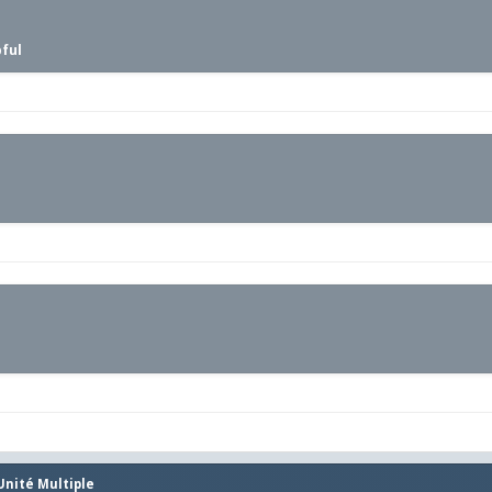
pful
Unité Multiple