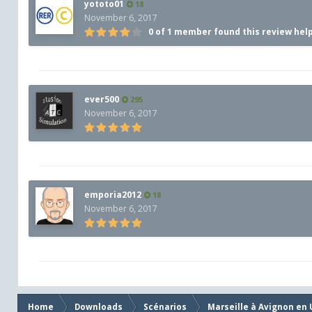
yototo01
18
November 6, 2017
0 of 1 member found this review hel
ever500
295
November 6, 2017
emporia2012
18
November 6, 2017
Home
Downloads
Scénarios
Marseille à Avignon en 