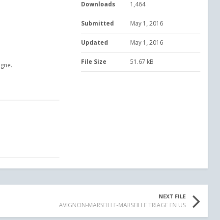
Downloads
1,464
Submitted
May 1, 2016
Updated
May 1, 2016
File Size
51.67 kB
igne.
NEXT FILE
AVIGNON-MARSEILLE-MARSEILLE TRIAGE EN US