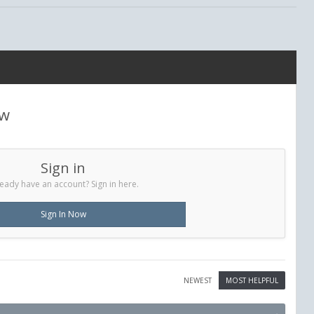
ew
Sign in
eady have an account? Sign in here.
Sign In Now
NEWEST
MOST HELPFUL