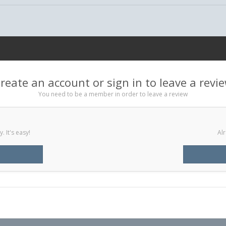
reate an account or sign in to leave a revi
You need to be a member in order to leave a review
 It's easy!
Alr