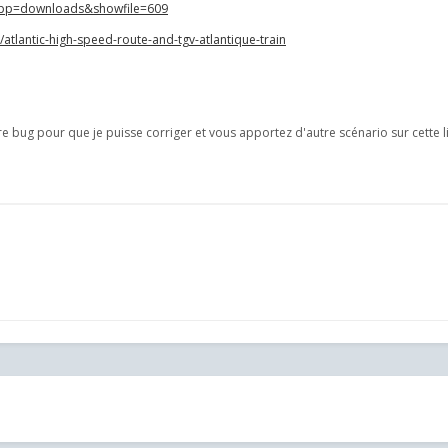
?app=downloads&showfile=609
/atlantic-high-speed-route-and-tgv-atlantique-train
e bug pour que je puisse corriger et vous apportez d'autre scénario sur cette l