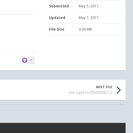
Submitted
May 5, 2017
Updated
May 7, 2017
File Size
4.36 MB
1
NEXT FILE
Son Ligne H+Z500000V1.2