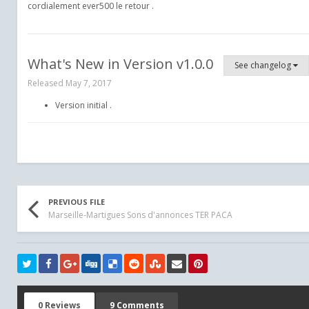
cordialement ever500 le retour .
What's New in Version
v1.0.0
See changelog
Released
May 7, 2017
Version initial .
PREVIOUS FILE
Marseille-Martigues Sons d'annonces TER PACA
0 Reviews
9 Comments